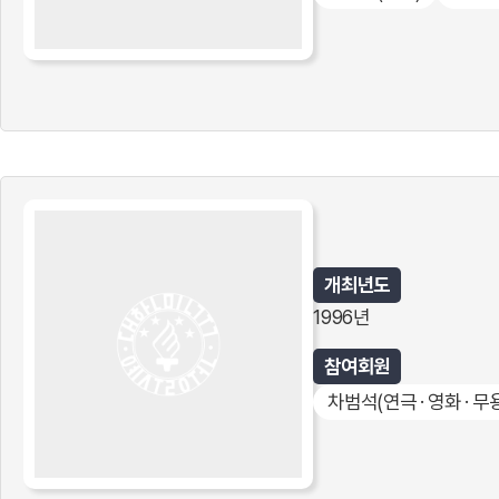
개최년도
1996년
참여회원
차범석
(연극 · 영화 · 무