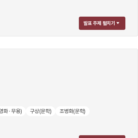
발표 주제 펼치기
 영화 · 무용)
구상
(문학)
조병화
(문학)