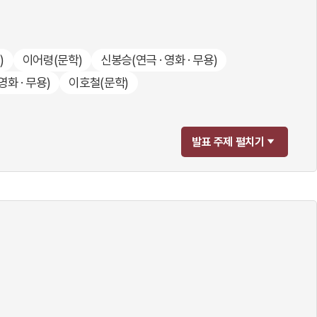
)
이어령
(문학)
신봉승
(연극 · 영화 · 무용)
 영화 · 무용)
이호철
(문학)
발표 주제 펼치기