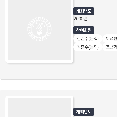
개최년도
2000년
참여회원
김춘수
(문학)
이성
김춘수
(문학)
조병
개최년도