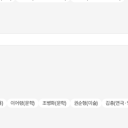
용)
이어령
(문학)
조병화
(문학)
권순형
(미술)
김충
(연극 ·