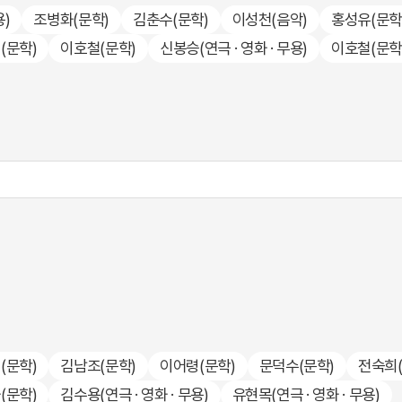
용)
조병화
(문학)
김춘수
(문학)
이성천
(음악)
홍성유
(문학
철
(문학)
이호철
(문학)
신봉승
(연극 · 영화 · 무용)
이호철
(문학
길
(문학)
김남조
(문학)
이어령
(문학)
문덕수
(문학)
전숙희
화
(문학)
김수용
(연극 · 영화 · 무용)
유현목
(연극 · 영화 · 무용)