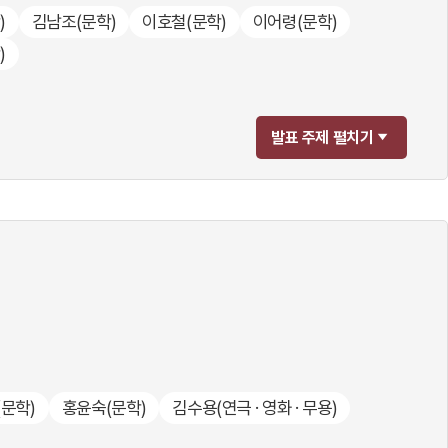
)
김남조
(문학)
이호철
(문학)
이어령
(문학)
)
발표 주제 펼치기
(문학)
홍윤숙
(문학)
김수용
(연극 · 영화 · 무용)