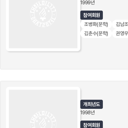
1999년
참여회원
조병화
(문학)
김남
김춘수
(문학)
권영
개최년도
1998년
참여회원