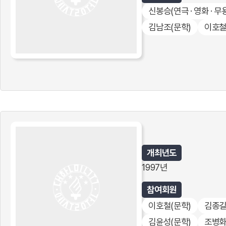
신봉승
(연극 · 영화 · 무
김남조
(문학)
이호
개최년도
1997년
참여회원
이호철
(문학)
김종
김윤성
(문학)
조병