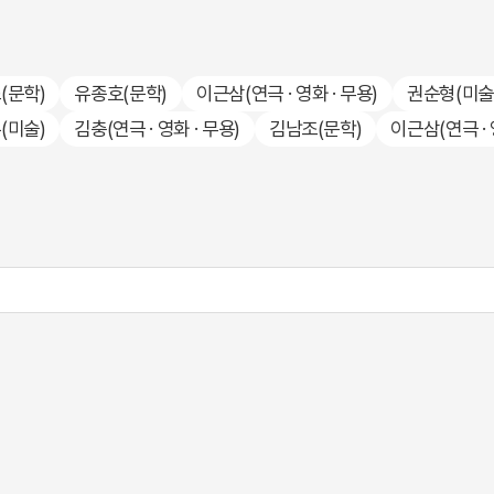
조
(문학)
유종호
(문학)
이근삼
(연극 · 영화 · 무용)
권순형
(미술
우
(미술)
김충
(연극 · 영화 · 무용)
김남조
(문학)
이근삼
(연극 ·