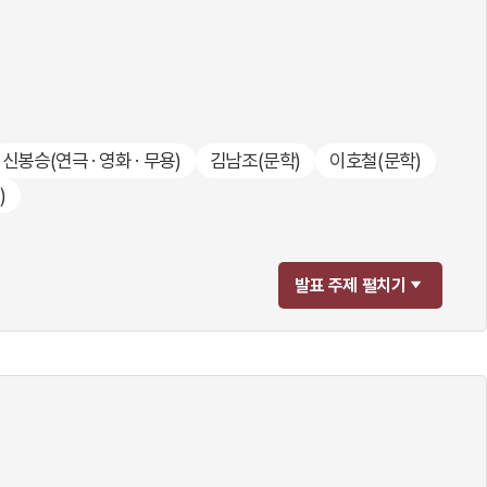
신봉승
(연극 · 영화 · 무용)
김남조
(문학)
이호철
(문학)
)
발표 주제 펼치기