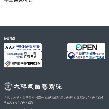
1957
기행수필집「이국(異國)의 정서」
1960
[문학활동] 국제PEN클럽 한국대표 참석
1966
전기(傳記)「여수상 간디」
1969
수필집「밀실의 문을 열고」
유관기관
1972
수필집「삶은 즐거워라」
1973
수필집「나직한 발소리로」
1977
수필집「청춘이 방황하는 길목에서」
1980
수필집「가진 것은 없어도」
1981
수필집「영혼의 뜨락에 내리는 비」
1985
수필집「우리의 시간이 타는 동안」
1986
수필집「다시 사랑의 말을 한다면」
(우)06579 서울특별시 서초구 반포대로37길 59
전화번호:02-3479-7224
팩스:02-3479-7229
1987
수필집「이토록 아름다운 세상에」, 「오늘을 산