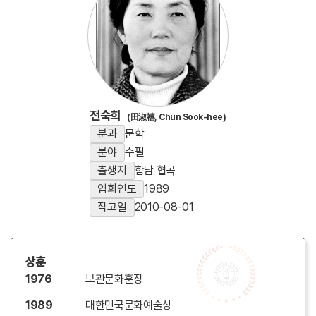
전숙희
(田淑禧, Chun Sook-hee)
분과
문학
분야
수필
출생지
함남 협곡
입회연도
1989
작고일
2010-08-01
상훈
1976
보관문화훈장
1989
대한민국문화예술상