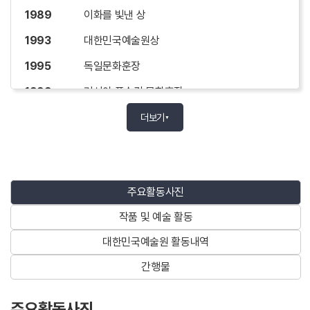
1989
이화를 빛낸 상
1993
대한민국예술원상
1995
독일문화훈장
1999
러시아 푸슈킨 문화훈장
2002
제8호 이화기장
더보기
▼
2003
제44회 3.1문화상 예술부문 수상
2004
제3회 유관순상
주요활동사진
2005
은관문화훈장
작품 및 예술 활동
2010
금관문화훈장
대한민국예술원 활동내역
간행물
주요 작품 및 예술활동
1954
수필집「탕자(蕩子)의 변」
주요활동사진