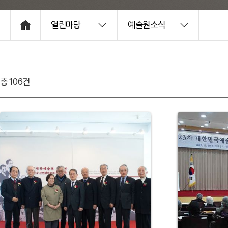
열린마당
예술원소식
HOME
총 106건
46
45