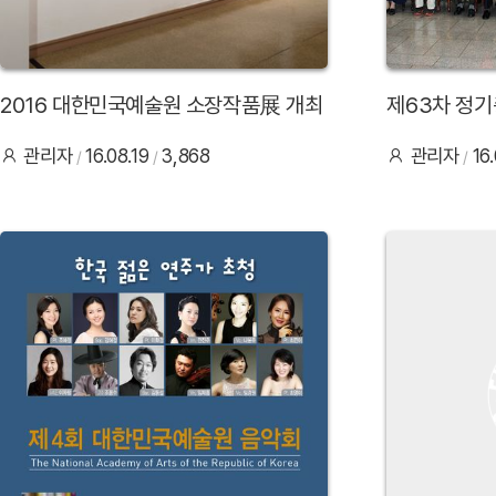
2016 대한민국예술원 소장작품展 개최
제63차 정기
관리자
16.08.19
3,868
관리자
16
38
37