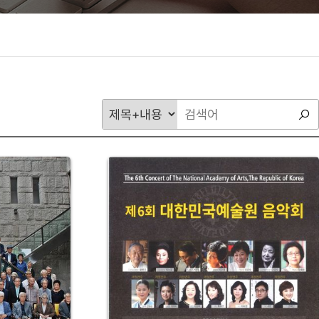
검
검
색
색
구
키
43
분
워
드