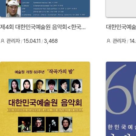
제4회 대한민국예술원 음악회<한국
대한민국예술원
젊은 연주가 초청> 개최
국제포럼 개
관리자
15.04.11
3,468
관리자
14
34
33