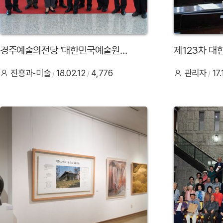
경주예술의전당 ‘대한민국예술원
제123차 대
특별전’ 개최
진흥과-미술
18.02.12
4,776
관리자
17
42
41