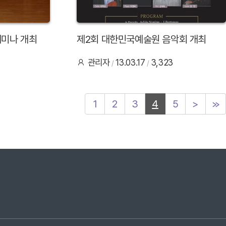
세미나 개최
제2회 대한민국예술원 음악회 개최
관리자
13.03.17
3,323
1
2
3
4
5
>
≫