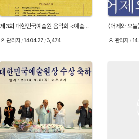
제3회 대한민국예술원 음악회 <예술원
〈어제와 오늘
개원 60주년 '작곡가의 밤'>
관리자
14.04.27
3,474
관리자
14
30
29