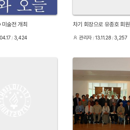
〉 미술전 개최
차기 회장으로 유종호 회원
한명희 회원 선출
.04.17
3,424
관리자
13.11.28
3,257
28