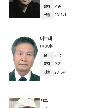
분야
연출
선출
2017년
이호재
(李豪宰)
분과
연극
분야
연기
선출
2018년
신구