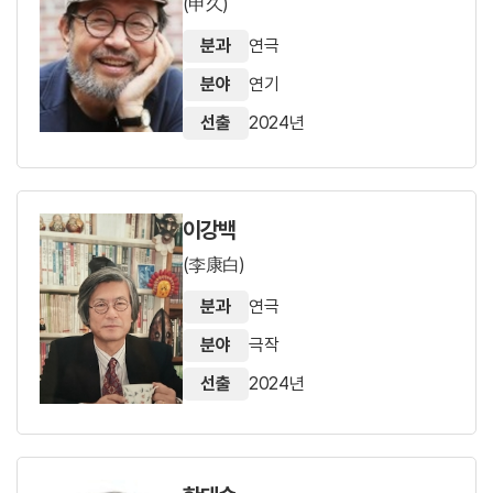
(申久)
분과
연극
분야
연기
선출
2024년
이강백
(李康白)
분과
연극
분야
극작
선출
2024년