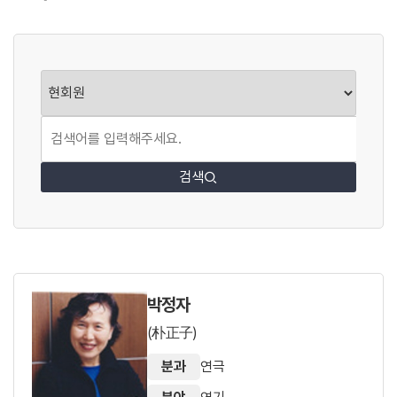
회
원
구
분
검색
박정자
(朴正子)
분과
연극