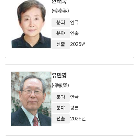
한태숙
(韓泰淑)
분과
연극
분야
연출
선출
2025년
유민영
(柳敏榮)
분과
연극
분야
평론
선출
2026년