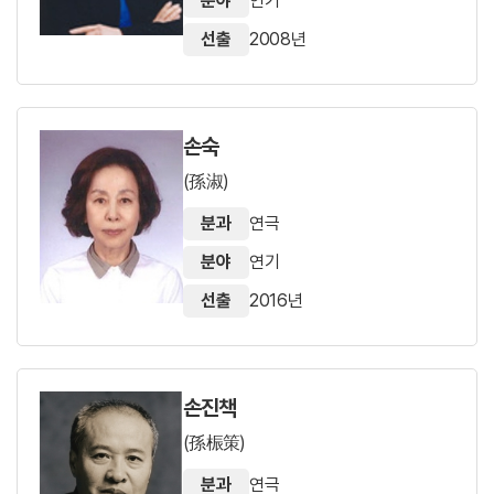
분야
연기
선출
2008년
손숙
(孫淑)
분과
연극
분야
연기
선출
2016년
손진책
(孫桭策)
분과
연극