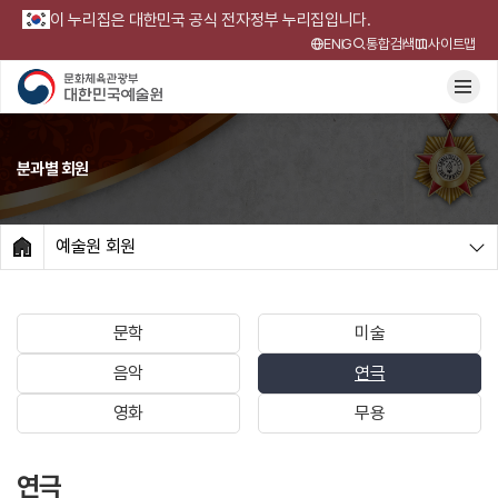
이 누리집은 대한민국 공식 전자정부 누리집입니다.
ENG
통합검색
사이트맵
분과별 회원
예술원 회원
HOME
문학
미술
음악
연극
영화
무용
연극