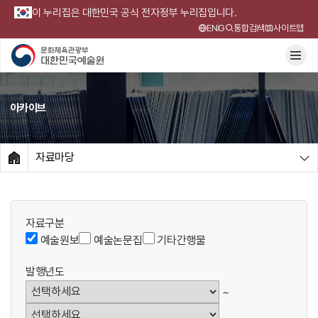
이 누리집은 대한민국 공식 전자정부 누리집입니다.
ENG
통합검색
사이트맵
아카이브
자료마당
HOME
자료구분
예술원보
예술논문집
기타간행물
발행년도
~