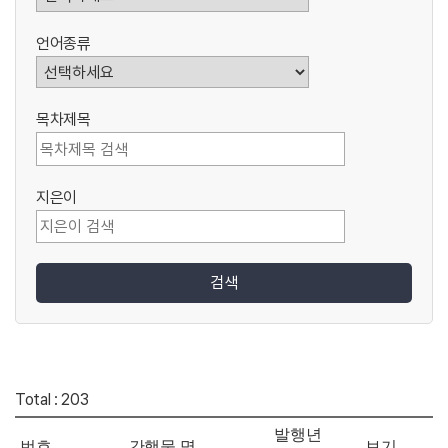
언어종류
목차제목
지은이
검색
Total : 203
발행년
번호
간행물 명
보기