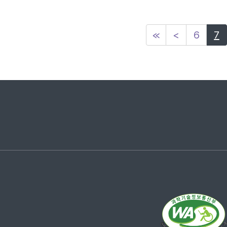
≪
<
6
7