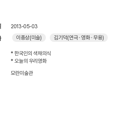
일
2013-05-03
이종상
(미술)
김기덕
(연극 · 영화 · 무용)
자
* 한국인의 색채의식
* 오늘의 우리영화
모란미술관