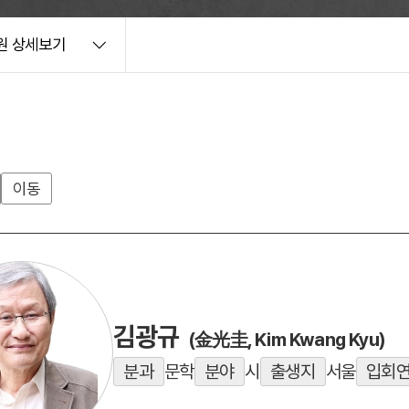
원 상세보기
이동
김광규
(金光圭, Kim Kwang Kyu)
분과
문학
분야
시
출생지
서울
입회