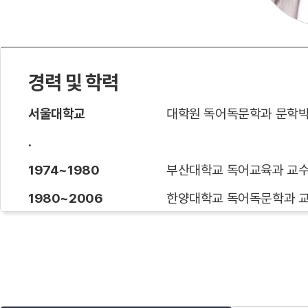
경력 및 학력
서울대학교
대학원 독어독문학과 문학박
.
1974~1980
부산대학교 독어교육과 교
1980~2006
한양대학교 독어독문학과 
1991
독일 지겐대학교 객원교수
1998
오스트리아 비엔나대학교 
2016
이탈리아 카포스카리대학교