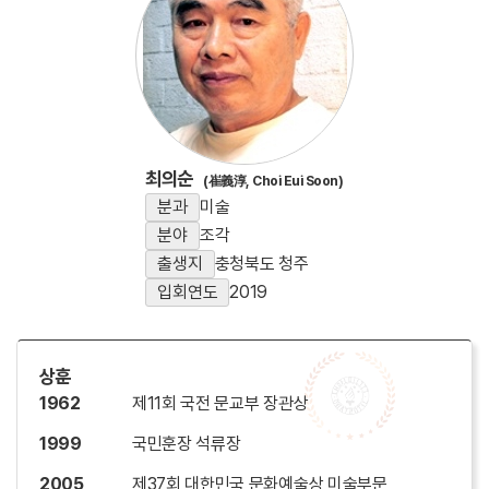
최의순
(崔義淳, Choi Eui Soon)
분과
미술
분야
조각
출생지
충청북도 청주
입회연도
2019
상훈
1962
제11회 국전 문교부 장관상
1999
국민훈장 석류장
2005
제37회 대한민국 문화예술상 미술부문