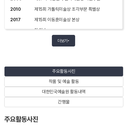
2010
제15회 가톨릭미술상 조각부문 특별상
2017
제15회 이동훈미술상 본상
외 다수
더보기
▼
주요 작품 및 예술활동
주요전시회
주요활동사진
1969
제10회 상파울로비엔날레(브라질)
작품 및 예술 활동
1982
최의순 조각전, 서울미술관
대한민국예술원 활동내역
1990
최의순 조각전, 정송화랑
간행물
1999
정년퇴임 기념 최의순 조각전, 서울대박물관
2002
최의순 조각전, 오늘의 한국조각, 모란미술관
주요활동사진
2018
최의순 조각전, 이동훈미술상 수상작가전, 대