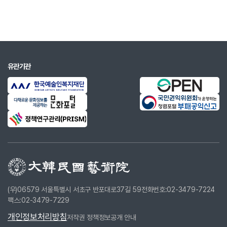
전시립미술관
2019.04.0
‘김태관 신부 탄생 100주년 기념 추모전’(갤
3.~04.09
러리1898)
2019.06.0
‘한국근현대조각 100주년: 한국현대조각의
유관기관
1.~07.28
단면’전(서소문성지역사박물관)
2019.09.0
제40회 대한민국예술원 미술전(예술원 전시
3.~09.27
실)
2019.09.0
'김수환추기경 선종 10주년 기념 추모전’(갤러
4.~09.09
리1898)
2019.10.11.
‘제40회 서울조각회전’(서울시립대학 갤러
~10.19
리)
2019.10.15.
대한민국예술원 미술전 UAE특별전(아부다비
(우)06579 서울특별시 서초구 반포대로37길 59
전화번호:02-3479-7224
~11.09
문화재단, UAE 아부다비)
팩스:02-3479-7229
2019.11.29.
'김윤수 선생 1주기 추모전’(가나아트옥션하우
개인정보처리방침
저작권 정책
정보공개 안내
~12.05
스)