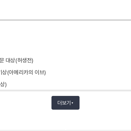
문 대상(허생전)
기상(아메리카의 이브)
상)
더보기
▼