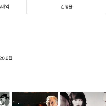
동내역
간행물
진 작, 이해랑 연출), 쎄일즈맨의 죽음(아서밀러 작 이기
20.8월