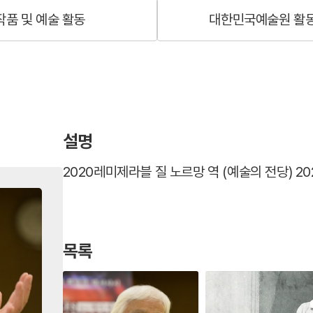
작품 및 예술 활동
대한민국예술원 활
), 포기와 배스(이근삼 역, 오사랑 연출), 한강은 흐른다(유치
 연출)
설명
나영세 연출), 무익조(이어령 작, 허규 연출)
2020레미제라블 질 노르망 역 (예술의 전당) 20
숙생(정진우 감독)
 연출)
목록
출)