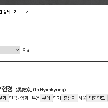
원 상세보기
이동
오현경
(吳鉉京, Oh Hyunkyung)
분과
연극 · 영화 · 무용
분야
연기
출생지
서울
입회연도