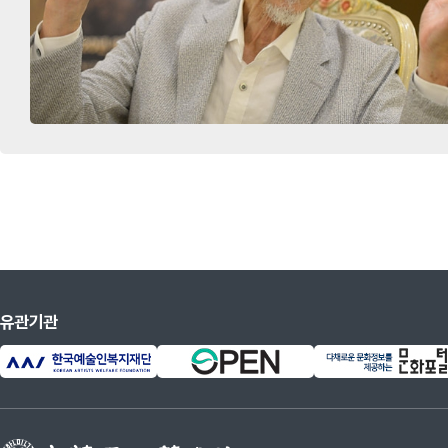
1969
휘가로의 결혼(마릇P 작, 허
1970
허생전(오영진 작, 허규 연출
1970
무영탑(김수용 감독)
1972
오셀로(세익스피어 작, 김동
1973
너도 먹고 물러나라(윤대성 
1974
일요일의 불청객(이근삼 작,
1976
밤의로의 긴 여로(오화섭 역,
1983
호모세파르투스(이강백 작, 
유관기관
1984
드레서(로널드 할우드 작, 
1985
아메리카의 이브(잭 가브리엘
1987
TV 손자병법