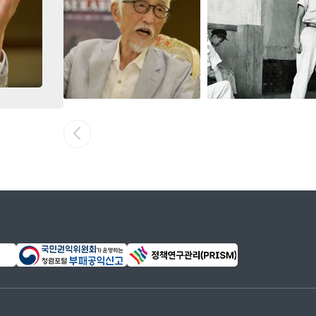
규 연출), 맹진사댁 경사(오영진 작, 나영세 연출)
)
훈 연출)
작, 김영렬 연출)
 나영세 연출)
 임영웅 연출)
윤호진 연출)
문고헌 연출)
 작, 양성진 연출)