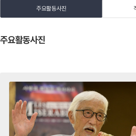
주요 작품 및 예술활동
주요활동사진
<주요 작품>
1962
햄릿(여석기 역, 유치진 연출
주요활동사진
하 연출)
1964
청기와 집(차범석 작, 이원경
1966
아들을 위하여(아서밀러 작, 
1966
오늘은 왕(김기덕 감독), 하
1967
화니(마르셀 빠뇰 작, 나영세
1967
일월(이성구 감독)
1968
북간도(안수길 작, 이해랑 연
1968
몽땅 드릴까요(유현목)