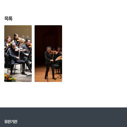
2012
서울바로크합주단 브라질투어, 서울바로크합
주단 중국 청도 투어
목록
2012
서울바로크합주단 초청공연 "바흐 시리즈 Ⅲ"
(예술의 전당)
2012
서울바로크합주단 초청공연 "바흐시리즈 Ⅳ"
(예술의전당)
2012
서울바로크합주단 제 137회 정기연주회, 서울
바로크합주단 트로이카 데뷔 콘서트
2012
이대웅 음악장학회 창립 25주년 기념음악회
"유럽피안 스타콘서트"
2012
서울바로크합주단 초청공연 "바흐 시르즈 Ⅴ"
(예술의 전당)
2012
서울바로크합주단 초청공연 "바흐시리즈Ⅵ"
(예술의 전당)
유관기관