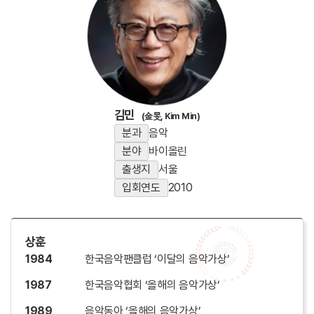
김민
(金旻, Kim Min)
분과
음악
분야
바이올린
출생지
서울
입회연도
2010
상훈
1984
한국음악팬클럽 ‘이달의 음악가상’
1987
한국음악협회 ‘올해의 음악가상’
1989
음악동아 ‘올해의 음악가상’