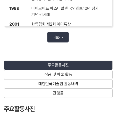
1989
바이로이트 페스티벌 한국인최초10년 참가
기념 감사패
2001
한독협회 제2회 이미륵상
2002
바이로이트 페스티벌 한국인최초 20년 참가
더보기
▼
기념 감사패
2002
파라다이스문화재단 제2회 우경문화예술상
2005
한국문화예술위원회 ‘2005 올해의 예술상’
주요활동사진
2006
비에냐프스키 국제콩쿨 감사패
작품 및 예술 활동
2007
폴란드 정부로부터 문화훈장 수여
대한민국예술원 활동내역
2009
이탈리아 대통령으로부터 ‘A Life of Music'
간행물
증서와 메달 수여
2016.3.7
‘제10회 대원음악상’ 대상 수상
주요활동사진