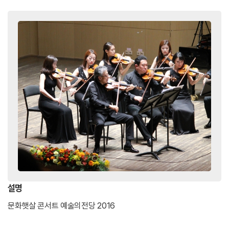
주요 작품 및 예술활동
<주요 공연활동>
1980
서울바로크합주단 재창단 연주회(국립중앙극
장)
1993
서울바로크합주단&amp;성 페테르스부르크
챔버오케스트라 합동공연(서울 외)
1995
서울바로크합주단 창단 30주년 기념 음악회
(예술의 전당)
1999
서울바로크합주단 파리 UNESCO '평화의 제
전'음악회 참가(파리 유네스코회관)
2007
김민 바이올린 리사이틀 개최(예술의 전당)
설명
2010
서울바로크합주단 창단 45주년 기념 특별정
문화햇살 콘서트 예술의전당 2016
기연주회(예술의 전당)
2010
서울바로크합주단 100회 해외공연 달성