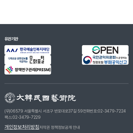
1993
“문학, 그 영원한 모순과 더불어”(현대소설사)
1994
“뜨거운 세상과 말의 서늘함”(솔)
1995
“사랑과 권력”(문학과지성사)
1998
“가짜의 진실, 그 환상”(문학과지성사)
유관기관
2002
“디지털 욕망과 문학의 현혹”(문이당)
2004
Brennende Wirklichkeit kalte
theorie(Munchen iudicium)
2005
"근대논의 이후의 문학“(문학과지성사)
2010
“문학, 영상을 만나다”(돌베개)
2011
"그림책 문학읽기"(루덴스)
2012
미니멀투어 스토리 만들기
(우)06579 서울특별시 서초구 반포대로37길 59
전화번호:02-3479-7224
팩스:02-3479-7229
2014
"몸 그리고 말"
개인정보처리방침
저작권 정책
정보공개 안내