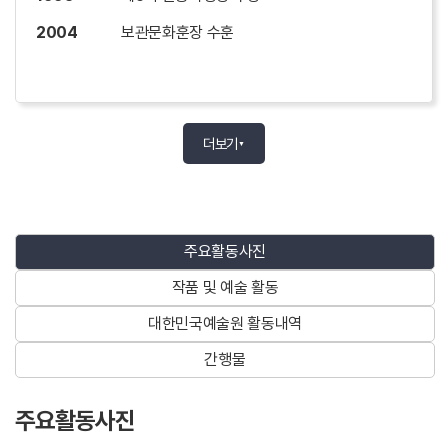
2004
보관문화훈장 수훈
주요 작품 및 예술활동
더보기
<문학평론서
▼
>.
1969
“상황과 인간”(박우사)
1973
“문학비평론”(열화당)
주요활동사진
1979
“변동사회와 작가”(문학과지성사)
작품 및 예술 활동
1983
“새로운 꿈을 위하여”(지식산업사)
대한민국예술원 활동내역
1986
“문학을 넘어서”(문학과지성사)
간행물
1990
“문학과 정신의 힘”(문학과지성사)
주요활동사진
1992
“김주연평론문학선”(문학사상사)