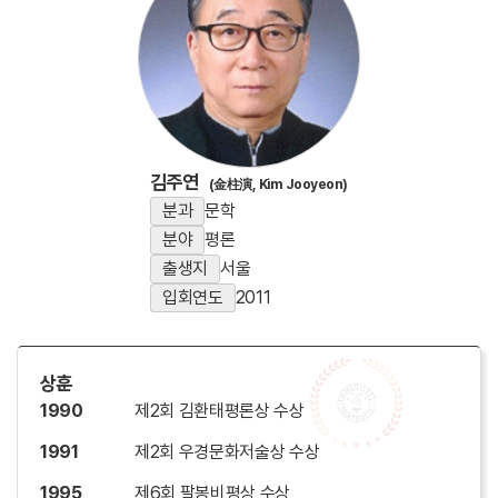
김주연
(金柱演, Kim Jooyeon)
분과
문학
분야
평론
출생지
서울
입회연도
2011
상훈
1990
제2회 김환태평론상 수상
1991
제2회 우경문화저술상 수상
1995
제6회 팔봉비평상 수상