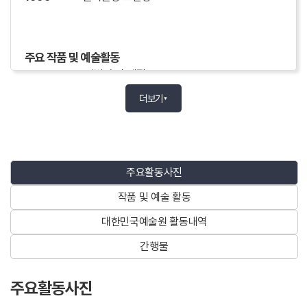
주요 작품 및 예술활동
1956
'별빛 속의 계절'
더보기
1957
'신화의 단애'
▼
1958
'노파와 고양이'
1959
장마
주요활동사진
1959
'방관자'
작품 및 예술 활동
1960~61
'장편소설 하얀道程'
대한민국예술원 활동내역
1961
'順子네'
간행물
1962
'광대 金先生'
1963
'행복'
주요활동사진
1963
'결혼전야'