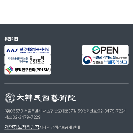
1963
'痕迹'
1964
'傷處'
1964
단편소설 <장마> New York Bantam
books 간행, 세계 단편 명작선집 Language
유관기관
of Love에 영역 수록
1965
'被選者'
1967
'아기 오던 날'
1968
'신과의 약속'
1970
'사랑에 지친 때'
1972
'다정의 始末'
1974
'잃어버린 머플러'
(우)06579 서울특별시 서초구 반포대로37길 59
전화번호:02-3479-7224
팩스:02-3479-7229
1977
'무너지는 성벽'
개인정보처리방침
저작권 정책
정보공개 안내