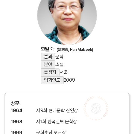
한말숙
(韓末淑, Han Malsook)
분과
문학
분야
소설
출생지
서울
입회연도
2009
상훈
1964
제9회 현대문학 신인상
1968
제1회 한국일보 문학상
1999
문화훈장 보관장