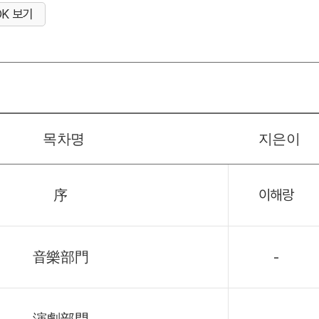
OK 보기
목차명
지은이
序
이해랑
音樂部門
-