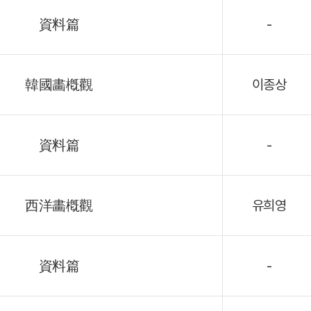
資料篇
-
韓國畵槪觀
이종상
資料篇
-
西洋畵槪觀
유희영
資料篇
-