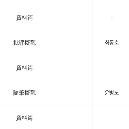
資料篇
-
批評槪觀
최동호
資料篇
-
隨筆槪觀
윤병노
資料篇
-