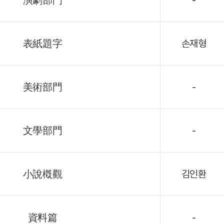
演劇部門
-
表紙題字
손재형
美術部門
-
文學部門
-
小說槪觀
김인환
資料篇
-