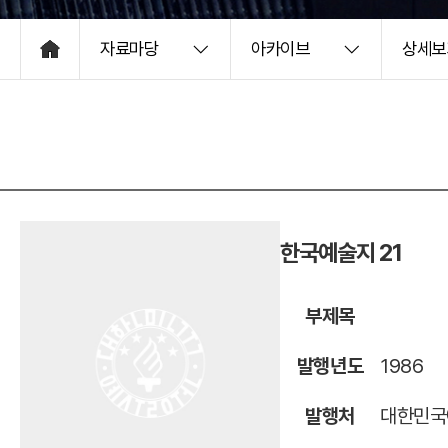
자료마당
아카이브
상세보
HOME
한국예술지 21
부제목
발행년도
1986
발행처
대한민국