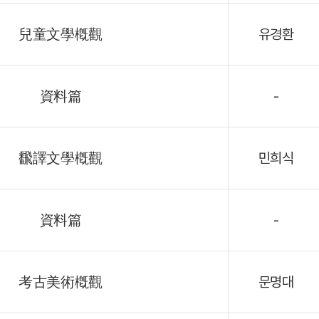
兒童文學槪觀
유경환
資料篇
-
飜譯文學槪觀
민희식
資料篇
-
考古美術槪觀
문명대