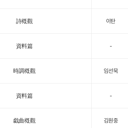
詩槪觀
이탄
資料篇
-
時調槪觀
임선묵
資料篇
-
戱曲槪觀
김원중