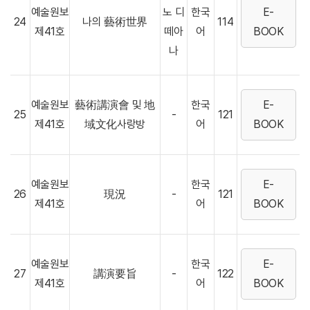
예술원보
노 디
한국
E-
24
나의 藝術世界
114
제41호
떼아
어
BOOK
나
예술원보
藝術講演會 및 地
한국
E-
25
-
121
제41호
域文化사랑방
어
BOOK
예술원보
한국
E-
26
現況
-
121
제41호
어
BOOK
예술원보
한국
E-
27
講演要旨
-
122
제41호
어
BOOK