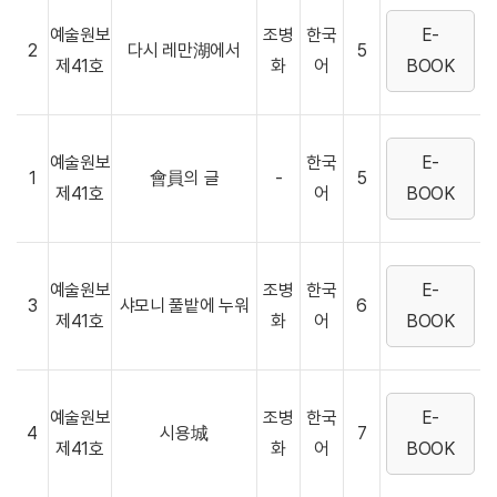
예술원보
조병
한국
E-
2
다시 레만湖에서
5
제41호
화
어
BOOK
예술원보
한국
E-
1
會員의 글
-
5
제41호
어
BOOK
예술원보
조병
한국
E-
3
샤모니 풀밭에 누워
6
제41호
화
어
BOOK
예술원보
조병
한국
E-
4
시용城
7
제41호
화
어
BOOK