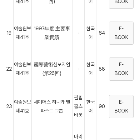
제41호
回)
어
BOOK
예술원보
1997年度 主要事
한국
E-
19
-
64
제41호
業實績
어
BOOK
예술원보
國際藝術심포지엄
한국
E-
22
-
88
제41호
(第26回)
어
BOOK
필립
예술원보
셰이머스 히니와 벨
한국
E-
23
홉스
90
제41호
파스트 그룹
어
BOOK
바움
마리