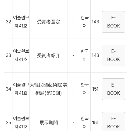
예술원보
한국
E-
32
受賞者選定
-
143
제41호
어
BOOK
예술원보
한국
E-
33
受賞者紹介
-
143
제41호
어
BOOK
예술원보
大韓民國藝術院 美
한국
E-
34
-
151
제41호
術展(第19回)
어
BOOK
예술원보
한국
E-
35
展示期間
-
151
제41호
어
BOOK