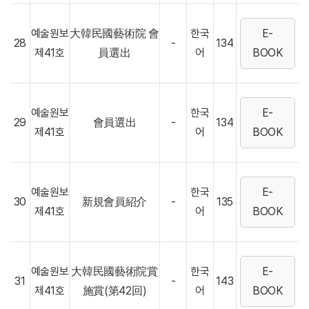
예술원보
大韓民國藝術院 會
한국
E-
28
-
134
제41호
員選出
어
BOOK
예술원보
한국
E-
29
會員選出
-
134
제41호
어
BOOK
예술원보
한국
E-
30
新規會員紹介
-
135
제41호
어
BOOK
예술원보
大韓民國藝術院賞
한국
E-
31
-
143
제41호
施賞(第42回)
어
BOOK