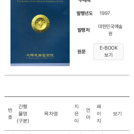
부제목
발행년도
1997
대한민국예술
발행처
원
E-BOOK
원문
보기
간행
지
페
번
언
물명
목차명
은
이
보기
호
어
(구분)
이
지