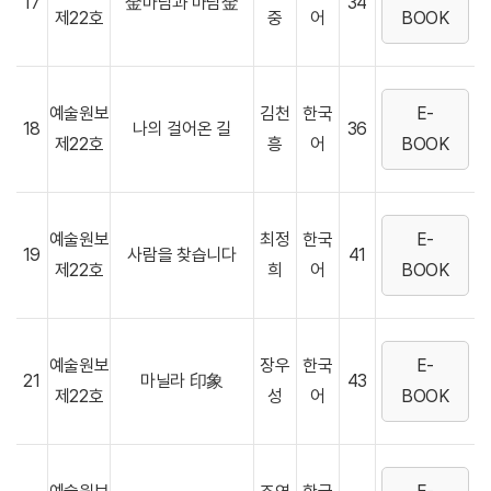
17
金마담과 마담金
34
제22호
중
어
BOOK
예술원보
김천
한국
E-
18
나의 걸어온 길
36
제22호
흥
어
BOOK
예술원보
최정
한국
E-
19
사람을 찾습니다
41
제22호
희
어
BOOK
예술원보
장우
한국
E-
21
마닐라 印象
43
제22호
성
어
BOOK