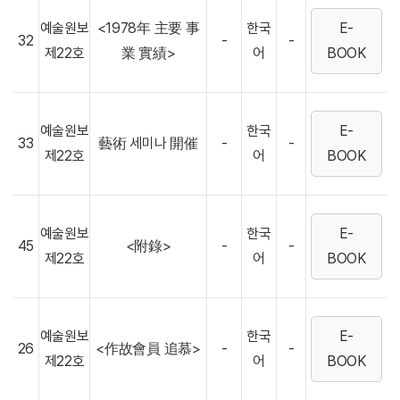
예술원보
<1978年 主要 事
한국
E-
32
-
-
제22호
業 實績>
어
BOOK
예술원보
한국
E-
33
藝術 세미나 開催
-
-
제22호
어
BOOK
예술원보
한국
E-
45
<附錄>
-
-
제22호
어
BOOK
예술원보
한국
E-
26
<作故會員 追慕>
-
-
제22호
어
BOOK