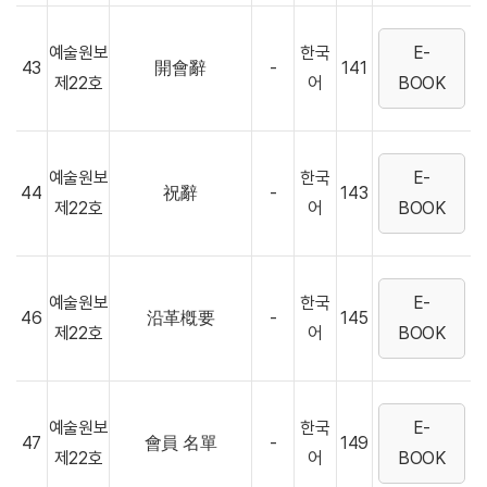
예술원보
한국
E-
43
開會辭
-
141
제22호
어
BOOK
예술원보
한국
E-
44
祝辭
-
143
제22호
어
BOOK
예술원보
한국
E-
46
沿革槪要
-
145
제22호
어
BOOK
예술원보
한국
E-
47
會員 名單
-
149
제22호
어
BOOK