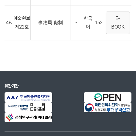
예술원보
한국
E-
48
事務局 職制
-
152
제22호
어
BOOK
유관기관