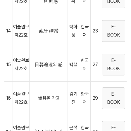
제22호
대한 所感
복
어
BOOK
예술원보
박화
한국
E-
14
齒牙 禮讚
23
제22호
성
어
BOOK
예술원보
한국
E-
15
日暮途遠의 感
백철
27
제22호
어
BOOK
예술원보
김기
한국
E-
16
歲月은 가고
29
제22호
진
어
BOOK
예술원보
윤석
한국
E-