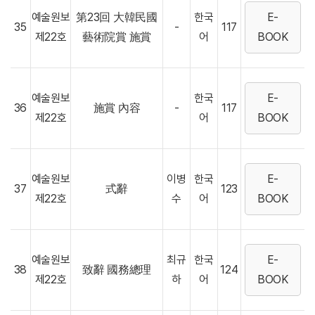
예술원보
第23回 大韓民國
한국
E-
35
-
117
제22호
藝術院賞 施賞
어
BOOK
예술원보
한국
E-
36
施賞 內容
-
117
제22호
어
BOOK
예술원보
이병
한국
E-
37
式辭
123
제22호
수
어
BOOK
예술원보
최규
한국
E-
38
致辭 國務總理
124
제22호
하
어
BOOK