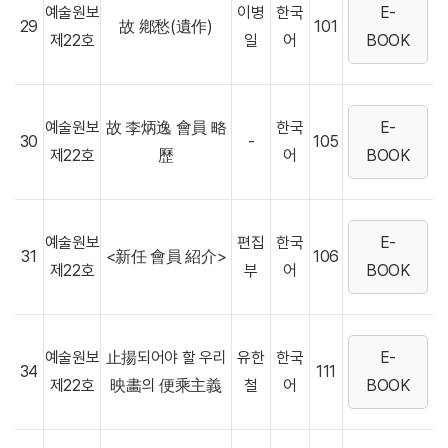
예술원보
이병
한국
E-
29
故 鄕愁(遺作)
101
제22호
일
어
BOOK
예술원보
故 李炳逸 會員 略
한국
E-
30
-
105
제22호
歷
어
BOOK
예술원보
편집
한국
E-
31
<新任 會員 紹介>
106
제22호
부
어
BOOK
예술원보
止揚되어야 할 우리
유한
한국
E-
34
111
제22호
映畵의 便乘主義
철
어
BOOK