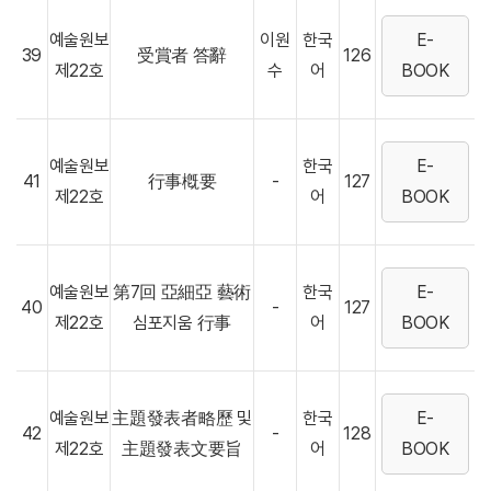
예술원보
이원
한국
E-
39
受賞者 答辭
126
제22호
수
어
BOOK
예술원보
한국
E-
41
行事槪要
-
127
제22호
어
BOOK
예술원보
第7回 亞細亞 藝術
한국
E-
40
-
127
제22호
심포지움 行事
어
BOOK
예술원보
主題發表者略歷 및
한국
E-
42
-
128
제22호
主題發表文要旨
어
BOOK