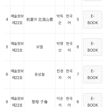
예술원보
박득
한국
E-
4
初夏의 北漢山麓
5
제22호
순
어
BOOK
예술원보
박영
한국
E-
5
모델
6
제22호
선
어
BOOK
예술원보
천경
한국
E-
6
윤삼월
7
제22호
자
어
BOOK
예술원보
이순
한국
E-
9
聖母 子像
8
제22호
석
어
BOOK