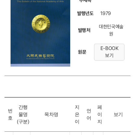
부제목
발행년도
1979
대한민국예술
발행처
원
E-BOOK
원문
보기
간행
지
페
번
언
물명
목차명
은
이
보기
호
어
(구분)
이
지