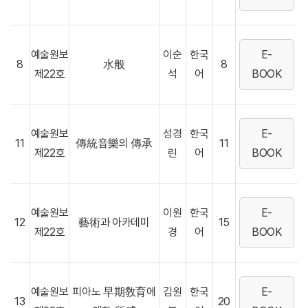
예술원보
이순
한국
E-
8
水般
8
제22호
석
어
BOOK
예술원보
성경
한국
E-
11
傳統音樂의 傳承
11
제22호
린
어
BOOK
예술원보
이원
한국
E-
12
藝術과 아카데미
15
제22호
경
어
BOOK
예술원보
피아노 早期敎育에
김원
한국
E-
13
20