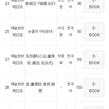
예술원보
조연
한국
E-
23
東南亞 7個國 紀行
45
제22호
현
어
BOOK
예술원보
이규
한국
E-
25
눈물의 어릿광대
50
제22호
환
어
BOOK
예술원보
告別辭(心汕 盧壽
박종
한국
E-
27
99
제22호
鉉 畵伯 永訣式)
화
어
BOOK
예술원보
故 盧壽鉉 會員 略
한국
E-
28
-
100
제22호
歷
어
BOOK