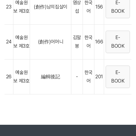
예술원
염상
한국
E-
23
(創作)남의집살이
156
보 제3호
섭
어
BOOK
예술원
김말
한국
E-
24
(創作)어머니
166
보 제3호
봉
어
BOOK
예술원
한국
E-
26
編輯後記
-
201
보 제3호
어
BOOK