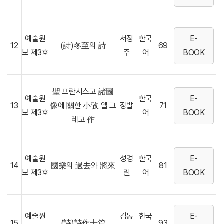
예술원
서정
한국
E-
12
(詩)冬至의 詩
69
보 제3호
주
어
BOOK
聖 프란시스고 諸圖
예술원
한국
E-
13
像에 關한 小攷 엘 그
장발
71
보 제3호
어
BOOK
레고 作
예술원
성경
한국
E-
14
國樂의 過去와 將來
81
보 제3호
린
어
BOOK
예술원
김동
한국
E-
15
(詩)詩作十篇
93