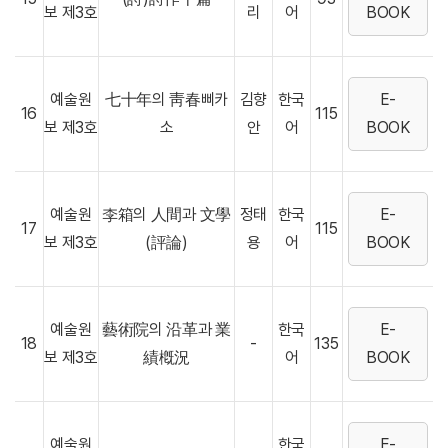
보 제3호
리
어
BOOK
예술원
七十年의 靑春삐카
김향
한국
E-
16
115
보 제3호
소
안
어
BOOK
예술원
李箱의 人間과 文學
정태
한국
E-
17
115
보 제3호
(評論)
용
어
BOOK
예술원
藝術院의 沿革과 業
한국
E-
18
-
135
보 제3호
績槪況
어
BOOK
예술원
한국
E-