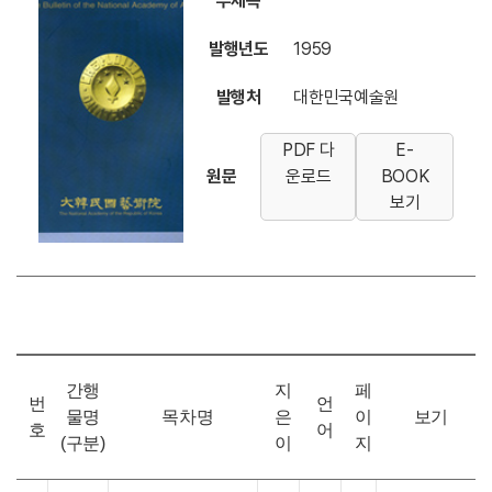
부제목
발행년도
1959
발행처
대한민국예술원
PDF 다
E-
원문
운로드
BOOK
보기
간행
지
페
번
언
물명
목차명
은
이
보기
호
어
(구분)
이
지