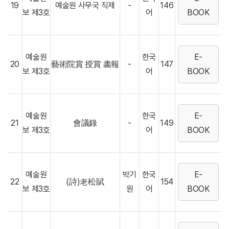
19
예술원 사무국 직제
-
146
보 제3호
어
BOOK
예술원
한국
E-
20
藝術院賞 授賞 畵報
-
147
보 제3호
어
BOOK
예술원
한국
E-
21
會議錄
-
149
보 제3호
어
BOOK
예술원
박기
한국
E-
22
(詩)老松賦
154
보 제3호
원
어
BOOK