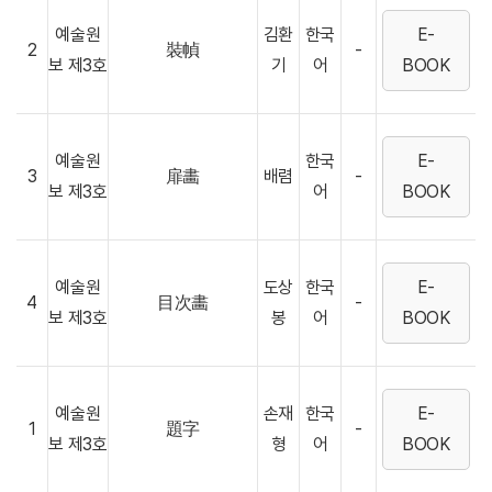
예술원
김환
한국
E-
2
裝幀
-
보 제3호
기
어
BOOK
예술원
한국
E-
3
扉畵
배렴
-
보 제3호
어
BOOK
예술원
도상
한국
E-
4
目次畵
-
보 제3호
봉
어
BOOK
예술원
손재
한국
E-
1
題字
-
보 제3호
형
어
BOOK