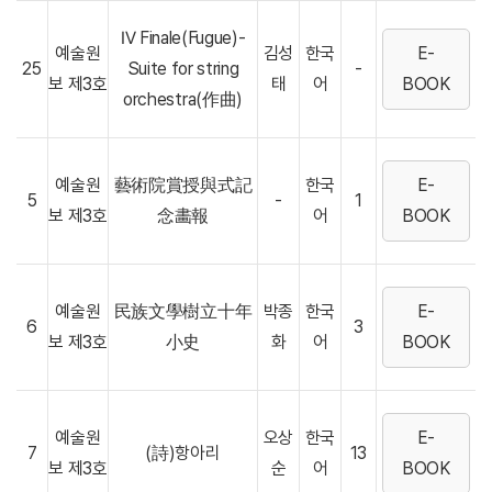
Ⅳ Finale(Fugue)-
예술원
김성
한국
E-
25
Suite for string
-
보 제3호
태
어
BOOK
orchestra(作曲)
예술원
藝術院賞授與式記
한국
E-
5
-
1
보 제3호
念畵報
어
BOOK
예술원
民族文學樹立十年
박종
한국
E-
6
3
보 제3호
小史
화
어
BOOK
예술원
오상
한국
E-
7
(詩)항아리
13
보 제3호
순
어
BOOK