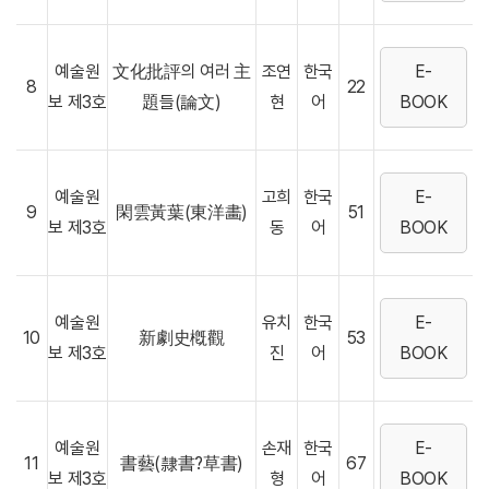
예술원
文化批評의 여러 主
조연
한국
E-
8
22
보 제3호
題들(論文)
현
어
BOOK
예술원
고희
한국
E-
9
閑雲黃葉(東洋畵)
51
보 제3호
동
어
BOOK
예술원
유치
한국
E-
10
新劇史槪觀
53
보 제3호
진
어
BOOK
예술원
손재
한국
E-
11
書藝(隸書?草書)
67
보 제3호
형
어
BOOK