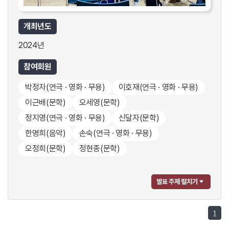
개최년도
2024년
참여회원
박정자
(연극 · 영화 · 무용)
이호재
(연극 · 영화 · 무용)
이근배
(문학)
오세영
(문학)
정지영
(연극 · 영화 · 무용)
신달자
(문학)
한명희
(음악)
손숙
(연극 · 영화 · 무용)
오정희
(문학)
정현종
(문학)
발표 주제 펼치기
1