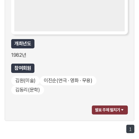
개최년도
1982년
참여회원
김원
(미술)
이진순
(연극 · 영화 · 무용)
김동리
(문학)
발표 주제 펼치기
1