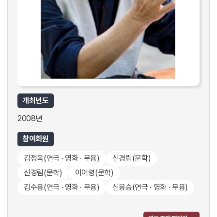
개최년도
2008년
참여회원
김정옥
(연극 · 영화 · 무용)
신경림
(문학)
신경림
(문학)
이어령
(문학)
김수용
(연극 · 영화 · 무용)
신봉승
(연극 · 영화 · 무용)