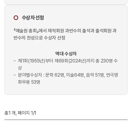
수상자 선정
『예술원 총회』에서 재적회원 과반수의 출석과 출석회원 과
반수의 찬성으로 수상자 선정
역대 수상자
제1회(1955년)부터 제69회(2024년)까지 총 230명 수
상
분야별수상자 : 문학 62명, 미술64명, 음악 51명, 연극영
화무용 53명
총
1
개, 페이지
1
/1