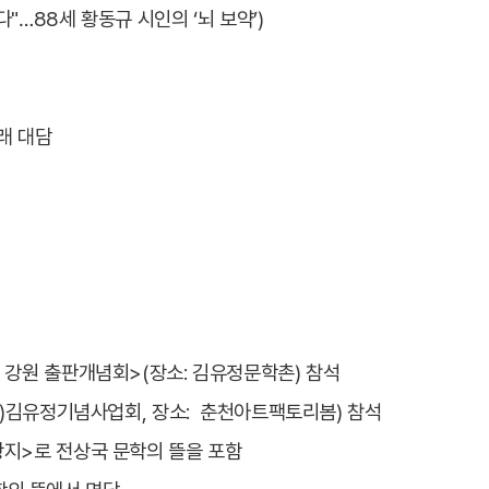
다"…88세 황동규 시인의 ‘뇌 보약’)
래 대담
시 강원 출판개념회>(장소: 김유정문학촌) 참석
 (사)김유정기념사업회, 장소: 춘천아트팩토리봄) 참석
관광지>로 전상국 문학의 뜰을 포함