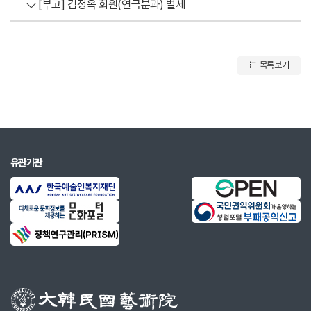
[부고] 김정옥 회원(연극분과) 별세
목록보기
유관기관