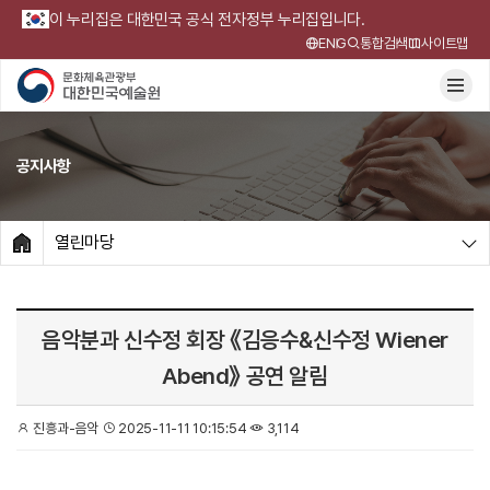
이 누리집은 대한민국 공식 전자정부 누리집입니다.
ENG
통합검색
사이트맵
공지사항
열린마당
HOME
음악분과 신수정 회장 《김응수&신수정 Wiener
Abend》 공연 알림
진흥과-음악
2025-11-11 10:15:54
3,114