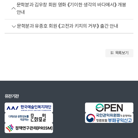
문학분과 김우창 회원 영화 《기이한 생각의 바다에서》 개봉
안내
문학분과 유종호 회원 《고전과 키치의 거부》 출간 안내
목록보기
유관기관