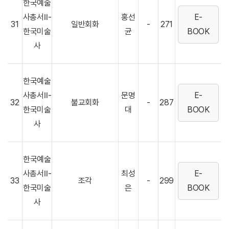
한국예술
사총서Ⅱ-
홍선
E-
31
일반회화
-
271
한국미술
균
BOOK
사
한국예술
사총서Ⅱ-
문명
E-
32
불교회화
-
287
한국미술
대
BOOK
사
한국예술
사총서Ⅱ-
최성
E-
33
조각
-
299
한국미술
은
BOOK
사