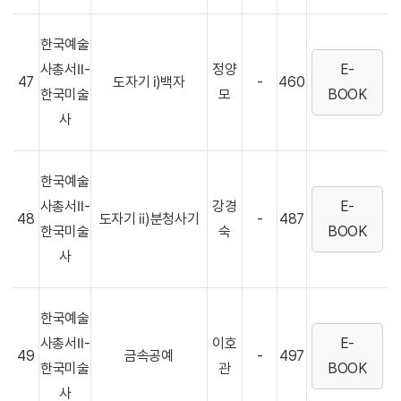
한국예술
사총서Ⅱ-
정양
E-
47
도자기 ⅰ)백자
-
460
한국미술
모
BOOK
사
한국예술
사총서Ⅱ-
강경
E-
48
도자기 ⅱ)분청사기
-
487
한국미술
숙
BOOK
사
한국예술
사총서Ⅱ-
이호
E-
49
금속공예
-
497
한국미술
관
BOOK
사