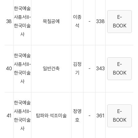
한국예술
사총서Ⅱ-
이종
E-
38
목칠공예
-
338
한국미술
석
BOOK
사
한국예술
사총서Ⅱ-
김정
E-
40
일반건축
-
343
한국미술
기
BOOK
사
한국예술
사총서Ⅱ-
정영
E-
41
탑파와 석조미술
-
361
한국미술
호
BOOK
사