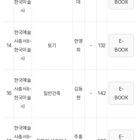
한국미술
대
BOOK
사
한국예술
사총서Ⅱ-
한영
E-
14
토기
-
132
한국미술
희
BOOK
사
한국예술
사총서Ⅱ-
김동
E-
16
일반건축
-
142
한국미술
현
BOOK
사
한국예술
사총서Ⅱ-
주홍
E-