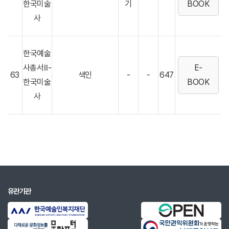
한국미술
기
BOOK
사
한국예술
사총서Ⅱ-
E-
63
색인
-
-
647
한국미술
BOOK
사
유관기관