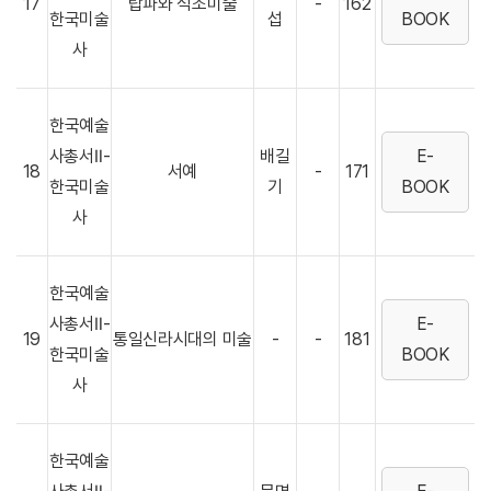
17
탑파와 석조미술
-
162
한국미술
섭
BOOK
사
한국예술
사총서Ⅱ-
배길
E-
18
서예
-
171
한국미술
기
BOOK
사
한국예술
사총서Ⅱ-
E-
19
통일신라시대의 미술
-
-
181
한국미술
BOOK
사
한국예술