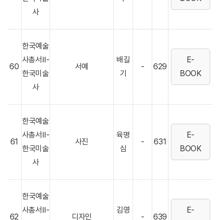
사
한국예술
사총서Ⅱ-
배길
E-
60
서예
-
629
한국미술
기
BOOK
사
한국예술
사총서Ⅱ-
육명
E-
61
사진
-
631
한국미술
심
BOOK
사
한국예술
사총서Ⅱ-
김영
E-
62
디자인
-
639