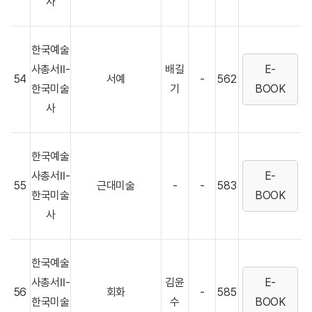
사
한국예술
사총서Ⅱ-
배길
E-
54
서예
-
562
한국미술
기
BOOK
사
한국예술
사총서Ⅱ-
E-
55
근대미술
-
-
583
한국미술
BOOK
사
한국예술
사총서Ⅱ-
김윤
E-
56
회화
-
585
한국미술
수
BOOK