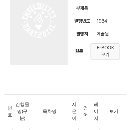
부제목
발행년도
1984
발행처
예술원
E-BOOK
원문
보기
간행물
지
페
번
언
명(구
목차명
은
이
보기
호
어
분)
이
지