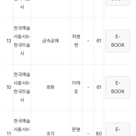
사
한국예술
사총서Ⅱ-
최병
E-
13
금속공예
-
61
한국미술
현
BOOK
사
한국예술
사총서Ⅱ-
이태
E-
10
회화
-
61
한국미술
호
BOOK
사
한국예술
사총서Ⅱ-
문명
E-
11
조각
-
80