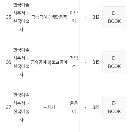
한국예술
사총서Ⅱ-
이난
E-
35
금속공예 ⅰ)생활용품
-
312
한국미술
영
BOOK
사
한국예술
사총서Ⅱ-
정명
E-
36
금속공예 ⅱ)불교공예
-
315
한국미술
호
BOOK
사
한국예술
사총서Ⅱ-
윤용
E-
37
도자기
-
321
한국미술
이
BOOK
사