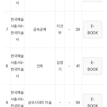
사
한국예술
사총서Ⅱ-
이건
E-
7
금속공예
-
29
한국미술
무
BOOK
사
한국예술
사총서Ⅱ-
김정
E-
8
건축
-
41
한국미술
기
BOOK
사
한국예술
사총서Ⅱ-
E-
9
삼국시대의 미술
-
-
59
한국미술
BOOK