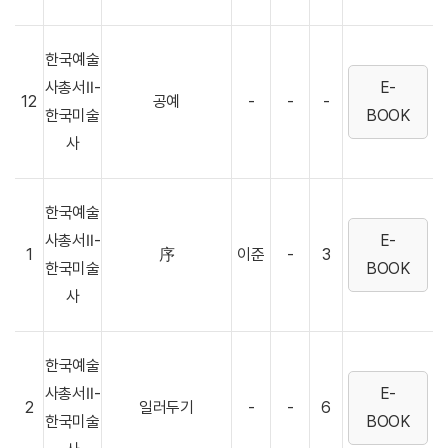
한국예술
사총서Ⅱ-
E-
12
공예
-
-
-
한국미술
BOOK
사
한국예술
사총서Ⅱ-
E-
1
序
이준
-
3
한국미술
BOOK
사
한국예술
사총서Ⅱ-
E-
2
일러두기
-
-
6
한국미술
BOOK