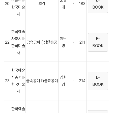
사총서Ⅱ-
문명
E-
20
조각
-
183
한국미술
대
BOOK
사
한국예술
사총서Ⅱ-
이난
E-
22
금속공예 ⅰ)생활용품
-
211
한국미술
영
BOOK
사
한국예술
사총서Ⅱ-
김희
E-
23
금속공예 ⅱ)불교공예
-
214
한국미술
경
BOOK
사
한국예술