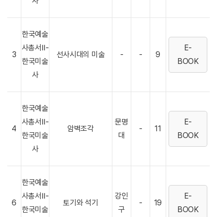
사
한국예술
사총서Ⅱ-
E-
3
선사시대의 미술
-
-
9
한국미술
BOOK
사
한국예술
사총서Ⅱ-
문명
E-
4
암벽조각
-
11
한국미술
대
BOOK
사
한국예술
사총서Ⅱ-
강인
E-
6
토기와 석기
-
19
한국미술
구
BOOK