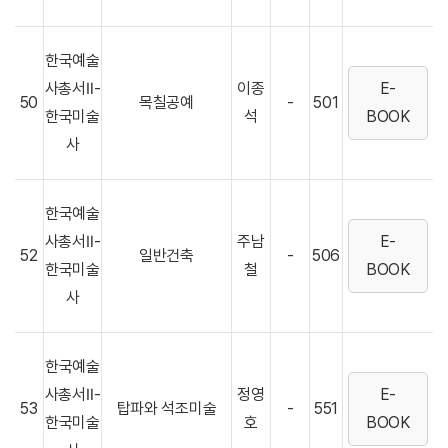
한국예술
사총서Ⅱ-
이종
E-
50
목칠공예
-
501
한국미술
석
BOOK
사
한국예술
사총서Ⅱ-
주남
E-
52
일반건축
-
506
한국미술
철
BOOK
사
한국예술
사총서Ⅱ-
정영
E-
53
탑파와 석조미술
-
551
한국미술
호
BOOK