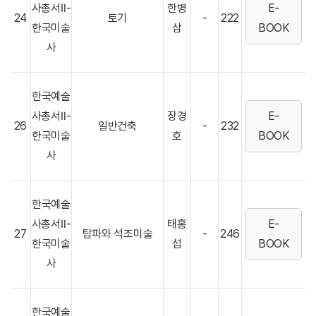
사총서Ⅱ-
한병
E-
24
토기
-
222
한국미술
삼
BOOK
사
한국예술
사총서Ⅱ-
장경
E-
26
일반건축
-
232
한국미술
호
BOOK
사
한국예술
사총서Ⅱ-
태홍
E-
27
탑파와 석조미술
-
246
한국미술
섭
BOOK
사
한국예술