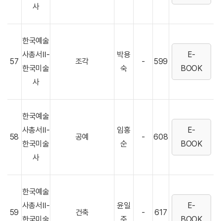
사
한국예술
사총서Ⅱ-
박용
E-
57
조각
-
599
한국미술
숙
BOOK
사
한국예술
사총서Ⅱ-
임홍
E-
58
공예
-
608
한국미술
순
BOOK
사
한국예술
사총서Ⅱ-
윤일
E-
59
건축
-
617
한국미술
주
BOOK