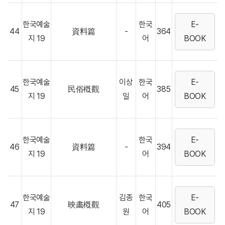
한국예술
한국
E-
44
資料篇
-
364
지 19
어
BOOK
한국예술
이상
한국
E-
45
民俗槪觀
385
지 19
일
어
BOOK
한국예술
한국
E-
46
資料篇
-
394
지 19
어
BOOK
한국예술
김종
한국
E-
47
映畵槪觀
405
지 19
원
어
BOOK