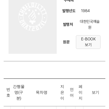
부제목
발행년도
1984
대한민국예술
발행처
원
E-BOOK
원문
보기
간행물
지
페
번
언
명(구
목차명
은
이
보기
호
어
분)
이
지