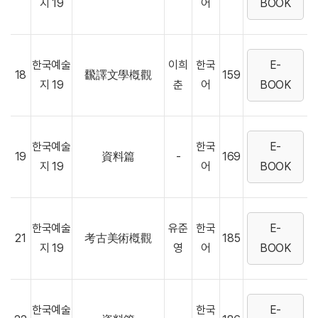
지 19
어
BOOK
한국예술
이희
한국
E-
18
飜譯文學槪觀
159
지 19
춘
어
BOOK
한국예술
한국
E-
19
資料篇
-
169
지 19
어
BOOK
한국예술
유준
한국
E-
21
考古美術槪觀
185
지 19
영
어
BOOK
한국예술
한국
E-