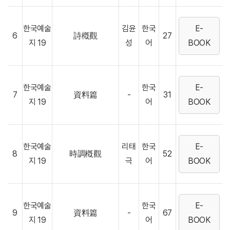
한국예술
김윤
한국
E-
6
詩槪觀
27
지 19
성
어
BOOK
한국예술
한국
E-
7
資料篇
-
31
지 19
어
BOOK
한국예술
리태
한국
E-
8
時調槪觀
52
지 19
극
어
BOOK
한국예술
한국
E-
9
資料篇
-
67
지 19
어
BOOK