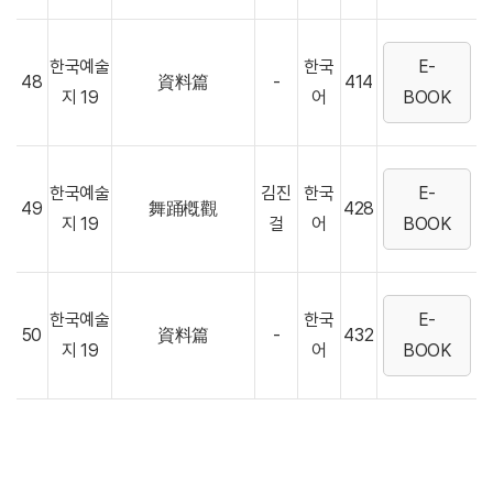
한국예술
한국
E-
48
資料篇
-
414
지 19
어
BOOK
한국예술
김진
한국
E-
49
舞踊槪觀
428
지 19
걸
어
BOOK
한국예술
한국
E-
50
資料篇
-
432
지 19
어
BOOK