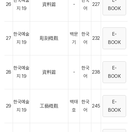
한국예술
한국
E-
26
資料篇
-
227
지 19
어
BOOK
한국예술
백문
한국
E-
27
彫刻槪觀
232
지 19
기
어
BOOK
한국예술
한국
E-
28
資料篇
-
238
지 19
어
BOOK
한국예술
백태
한국
E-
29
工藝槪觀
245
지 19
호
어
BOOK