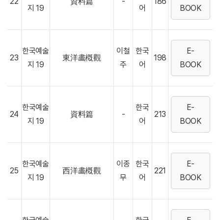
22
資料篇
-
186
지 19
어
BOOK
한국예술
이철
한국
E-
23
東洋畵槪觀
198
지 19
주
어
BOOK
한국예술
한국
E-
24
資料篇
-
213
지 19
어
BOOK
한국예술
이종
한국
E-
25
西洋畵槪觀
221
지 19
무
어
BOOK