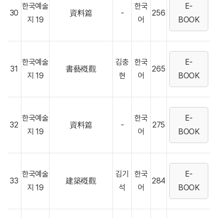
한국예술
한국
E-
30
資料篇
-
256
지 19
어
BOOK
한국예술
김충
한국
E-
31
書藝槪觀
265
지 19
현
어
BOOK
한국예술
한국
E-
32
資料篇
-
275
지 19
어
BOOK
한국예술
김기
한국
E-
33
建築槪觀
284
지 19
석
어
BOOK