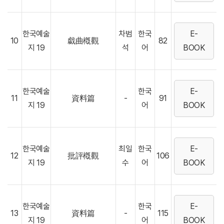
한국예술
차범
한국
E-
10
戱曲槪觀
82
지 19
석
어
BOOK
한국예술
한국
E-
11
資料篇
-
91
지 19
어
BOOK
한국예술
최일
한국
E-
12
批評槪觀
106
지 19
수
어
BOOK
한국예술
한국
E-
13
資料篇
-
115
지 19
어
BOOK