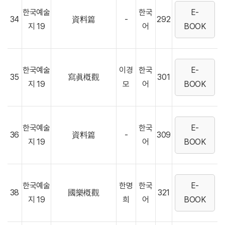
한국예술
한국
E-
34
資料篇
-
292
지 19
어
BOOK
한국예술
이경
한국
E-
35
寫眞槪觀
301
지 19
모
어
BOOK
한국예술
한국
E-
36
資料篇
-
309
지 19
어
BOOK
한국예술
한명
한국
E-
38
國樂槪觀
321
지 19
희
어
BOOK