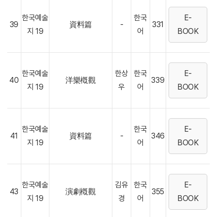
한국예술
한국
E-
39
資料篇
-
331
지 19
어
BOOK
한국예술
한상
한국
E-
40
洋樂槪觀
339
지 19
우
어
BOOK
한국예술
한국
E-
41
資料篇
-
346
지 19
어
BOOK
한국예술
김유
한국
E-
43
演劇槪觀
355
지 19
경
어
BOOK