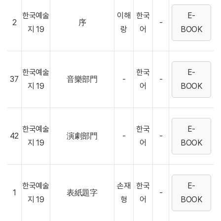
한국예술
이해
한국
E-
2
序
-
지 19
랑
어
BOOK
한국예술
한국
E-
37
音樂部門
-
-
지 19
어
BOOK
한국예술
한국
E-
42
演劇部門
-
-
지 19
어
BOOK
한국예술
손재
한국
E-
1
表紙題字
-
지 19
형
어
BOOK