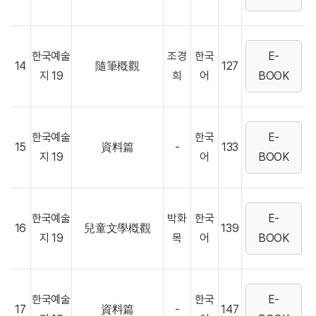
한국예술
조경
한국
E-
14
隨筆槪觀
127
지 19
희
어
BOOK
한국예술
한국
E-
15
資料篇
-
133
지 19
어
BOOK
한국예술
박화
한국
E-
16
兒童文學槪觀
139
지 19
목
어
BOOK
한국예술
한국
E-
17
資料篇
-
147