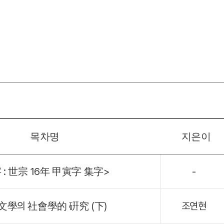
목차명
지은이
 : 世宗 16年 甲寅字 集字>
-
文學의 社會學的 硏究 (下)
조연현