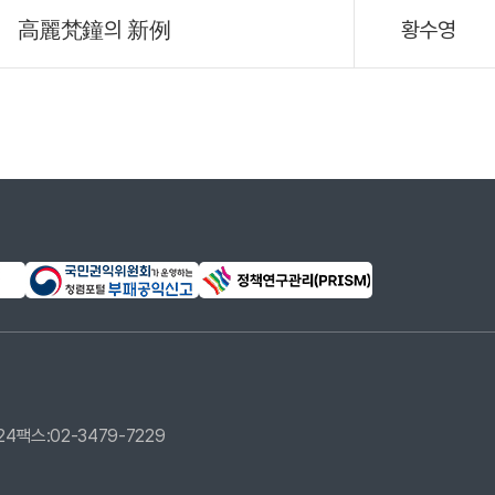
高麗梵鐘의 新例
황수영
24
팩스:02-3479-7229