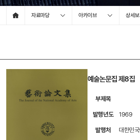
자료마당
아카이브
상세보
HOME
예술논문집 제8집
부제목
발행년도
1969
발행처
대한민국