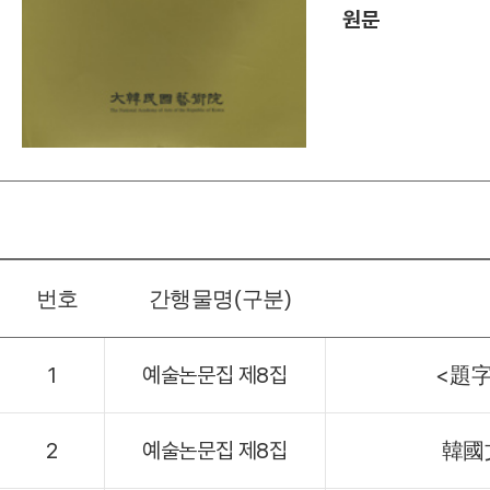
원문
번호
간행물명(구분)
1
예술논문집 제8집
<題字
2
예술논문집 제8집
韓國