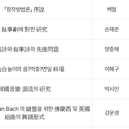
「창작방법론」 序說
백철
敍事劇에 對한 硏究
손재준
詩와 敍事詩의 先後問題
양중해
台놀이의 옴?먹중?연잎 科場
이혜구
韓國音樂 源流의 硏究
박시인
tian Bach 의 鍵盤을 위한 佛蘭西 및 英國
강운경
組曲의 舞踊形式