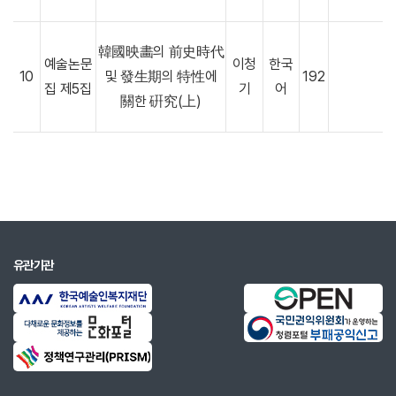
韓國映畵의 前史時代
예술논문
이청
한국
10
및 發生期의 特性에
192
집 제5집
기
어
關한 硏究(上)
유관기관