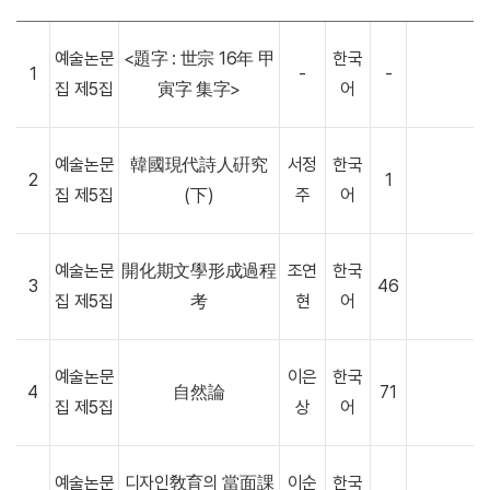
예술논문
<題字 : 世宗 16年 甲
한국
1
-
-
집 제5집
寅字 集字>
어
예술논문
韓國現代詩人硏究
서정
한국
2
1
집 제5집
(下)
주
어
예술논문
開化期文學形成過程
조연
한국
3
46
집 제5집
考
현
어
예술논문
이은
한국
4
自然論
71
집 제5집
상
어
예술논문
디자인敎育의 當面課
이순
한국