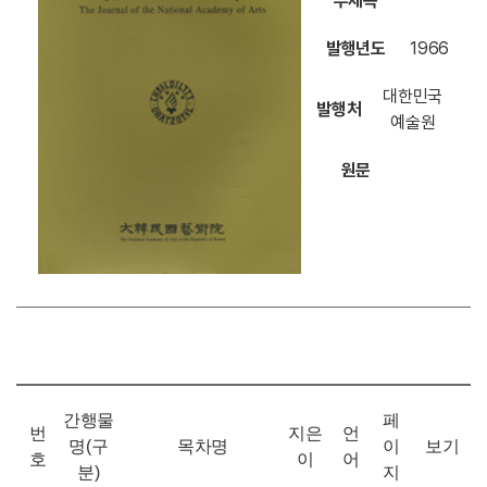
부제목
발행년도
1966
대한민국
발행처
예술원
원문
간행물
페
번
지은
언
명(구
목차명
이
보기
호
이
어
분)
지