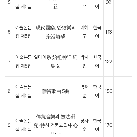
5
92
집 제5집
題
석
어
예술논문
現代國樂, 管絃樂의
이혜
한국
6
113
집 제5집
樂器編成
구
어
예술논문
알타이系 始祖神話 延
박시
한국
7
132
집 제5집
鳥女
인
어
예술논문
박태
한국
8
藝術歌曲 5曲
156
집 제5집
준
어
傳統音樂의 技法硏
예술논문
장사
한국
9
究-特히 거문고을 中心
170
집 제5집
훈
어
으로-