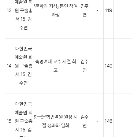
예술원 회
「문학과 지성」 동인 참여
김주
13
원 구술총
-
119
과정
연
서 15. 김
주연
대한민국
예술원 회
숙명여대 교수 시절 회
김주
14
원 구술총
-
140
고
연
서 15. 김
주연
대한민국
예술원 회
한국문학번역원 원장 시
김주
15
원 구술총
-
146
절 성과와 일화
연
서 15. 김