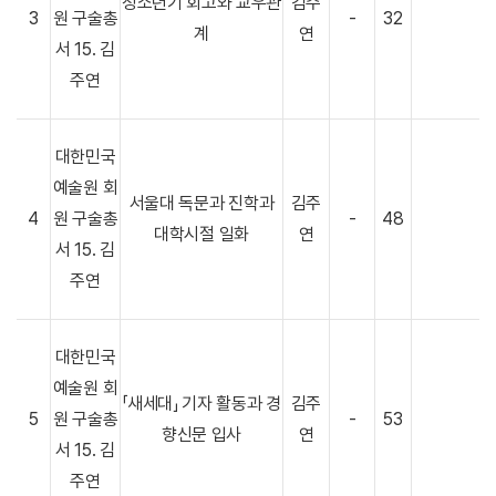
청소년기 회고와 교우관
김주
3
원 구술총
-
32
계
연
서 15. 김
주연
대한민국
예술원 회
서울대 독문과 진학과
김주
4
원 구술총
-
48
대학시절 일화
연
서 15. 김
주연
대한민국
예술원 회
「새세대」 기자 활동과 경
김주
5
원 구술총
-
53
향신문 입사
연
서 15. 김
주연