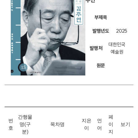
주연
부제목
발행년도
2025
대한민국
발행처
예술원
원문
간행물
페
번
지은
언
명(구
목차명
이
보기
호
이
어
분)
지