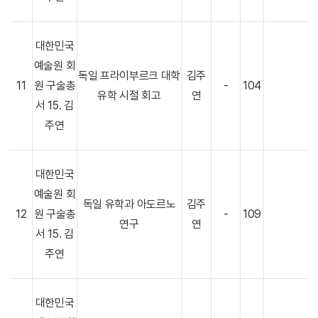
대한민국
예술원 회
독일 프라이부르크 대학
김주
11
원 구술총
-
104
유학 시절 회고
연
서 15. 김
주연
대한민국
예술원 회
독일 유학과 아도르노
김주
12
원 구술총
-
109
연구
연
서 15. 김
주연
대한민국