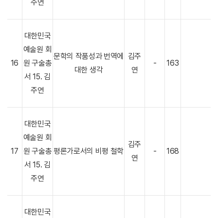
주연
대한민국
예술원 회
문학의 작품성과 번역에
김주
16
원 구술총
-
163
대한 생각
연
서 15. 김
주연
대한민국
예술원 회
김주
17
원 구술총
평론가로서의 비평 철학
-
168
연
서 15. 김
주연
대한민국