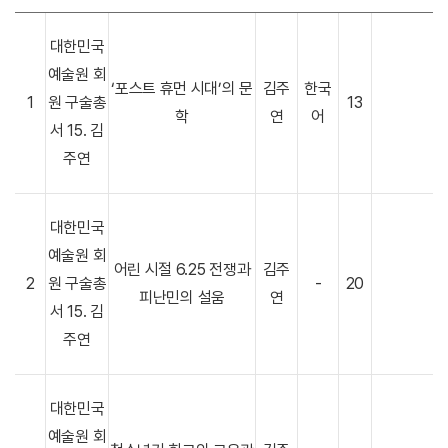
대한민국
예술원 회
‘포스트 휴먼 시대’의 문
김주
한국
1
원 구술총
13
학
연
어
서 15. 김
주연
대한민국
예술원 회
어린 시절 6.25 전쟁과
김주
2
원 구술총
-
20
피난민의 설움
연
서 15. 김
주연
대한민국
예술원 회