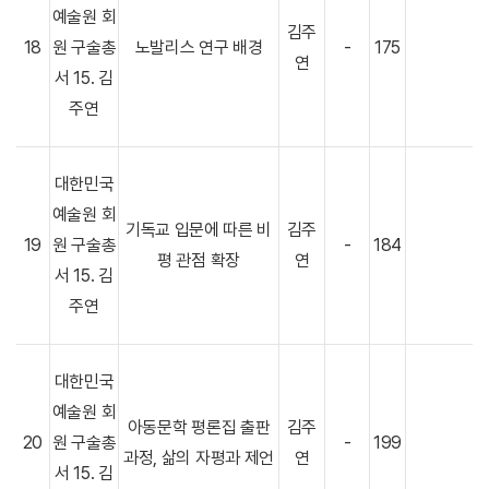
예술원 회
김주
18
원 구술총
노발리스 연구 배경
-
175
연
서 15. 김
주연
대한민국
예술원 회
기독교 입문에 따른 비
김주
19
원 구술총
-
184
평 관점 확장
연
서 15. 김
주연
대한민국
예술원 회
아동문학 평론집 출판
김주
20
원 구술총
-
199
과정, 삶의 자평과 제언
연
서 15. 김