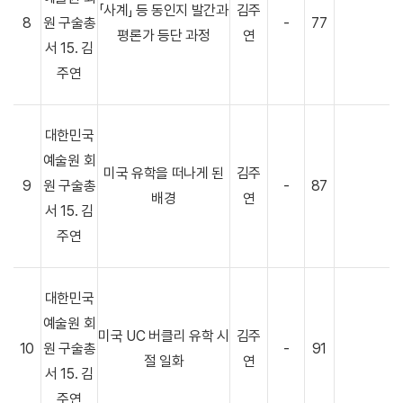
「사계」 등 동인지 발간과
김주
8
원 구술총
-
77
평론가 등단 과정
연
서 15. 김
주연
대한민국
예술원 회
미국 유학을 떠나게 된
김주
9
원 구술총
-
87
배경
연
서 15. 김
주연
대한민국
예술원 회
미국 UC 버클리 유학 시
김주
10
원 구술총
-
91
절 일화
연
서 15. 김
주연