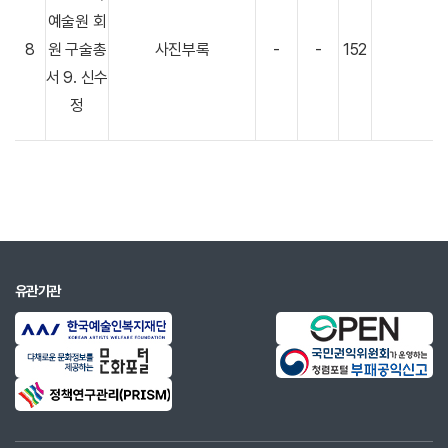
예술원 회
8
원 구술총
사진부록
-
-
152
서 9. 신수
정
유관기관