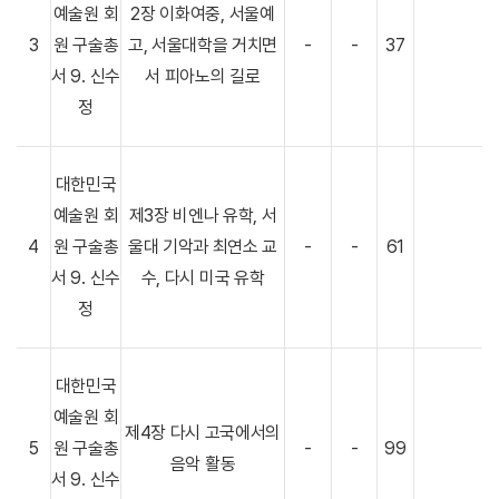
예술원 회
2장 이화여중, 서울예
3
원 구술총
고, 서울대학을 거치면
-
-
37
서 9. 신수
서 피아노의 길로
정
대한민국
예술원 회
제3장 비엔나 유학, 서
4
원 구술총
울대 기악과 최연소 교
-
-
61
서 9. 신수
수, 다시 미국 유학
정
대한민국
예술원 회
제4장 다시 고국에서의
5
원 구술총
-
-
99
음악 활동
서 9. 신수