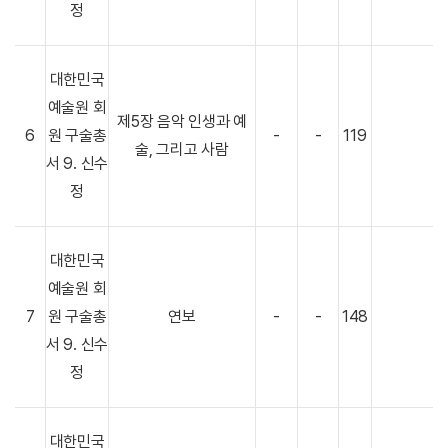
정
대한민국
예술원 회
제5장 음악 인생과 예
6
원 구술총
-
-
119
술, 그리고 사람
서 9. 신수
정
대한민국
예술원 회
7
원 구술총
연보
-
-
148
서 9. 신수
정
대한민국