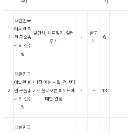
분)
지
대한민국
예술원 회
발간사, 채록일지, 일러
한국
1
원 구술총
-
6
두기
어
서 9. 신수
정
대한민국
예술원 회
제1장 어린 시절, 전쟁터
2
원 구술총
에서 불타오른 피아노에
-
-
13
서 9. 신수
대한 열정
정
대한민국