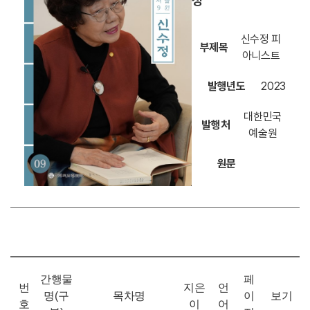
정
신수정 피
부제목
아니스트
발행년도
2023
대한민국
발행처
예술원
원문
간행물
페
번
지은
언
명(구
목차명
이
보기
호
이
어