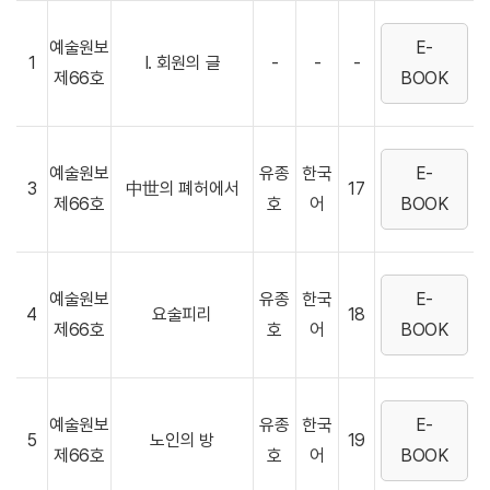
예술원보
E-
1
I. 회원의 글
-
-
-
제66호
BOOK
예술원보
유종
한국
E-
3
中世의 폐허에서
17
제66호
호
어
BOOK
예술원보
유종
한국
E-
4
요술피리
18
제66호
호
어
BOOK
예술원보
유종
한국
E-
5
노인의 방
19
제66호
호
어
BOOK