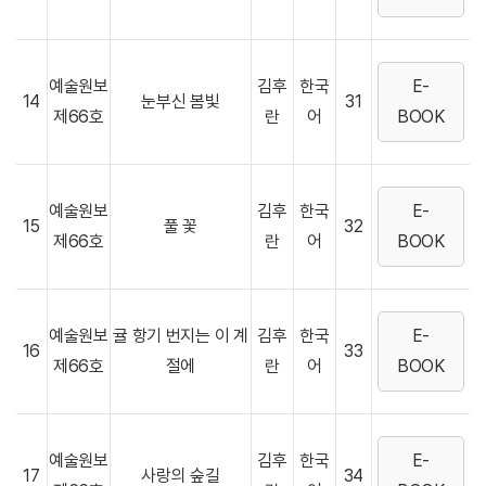
예술원보
김후
한국
E-
14
눈부신 봄빛
31
제66호
란
어
BOOK
예술원보
김후
한국
E-
15
풀 꽃
32
제66호
란
어
BOOK
예술원보
귤 항기 번지는 이 계
김후
한국
E-
16
33
제66호
절에
란
어
BOOK
예술원보
김후
한국
E-
17
사랑의 숲길
34