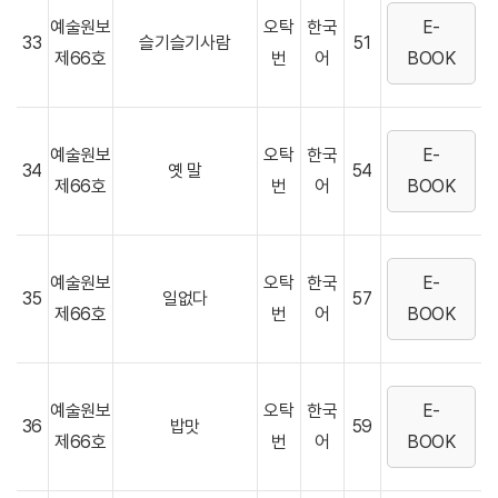
예술원보
오탁
한국
E-
33
슬기슬기사람
51
제66호
번
어
BOOK
예술원보
오탁
한국
E-
34
옛 말
54
제66호
번
어
BOOK
예술원보
오탁
한국
E-
35
일없다
57
제66호
번
어
BOOK
예술원보
오탁
한국
E-
36
밥맛
59
제66호
번
어
BOOK