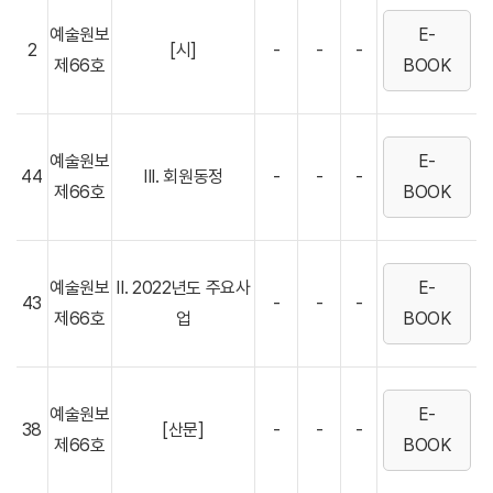
예술원보
E-
2
[시]
-
-
-
제66호
BOOK
예술원보
E-
44
III. 회원동정
-
-
-
제66호
BOOK
예술원보
II. 2022년도 주요사
E-
43
-
-
-
제66호
업
BOOK
예술원보
E-
38
[산문]
-
-
-
제66호
BOOK