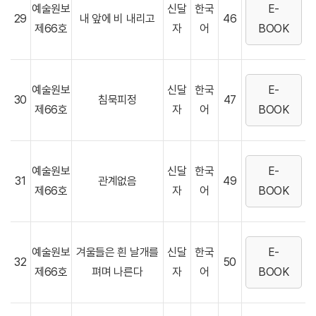
예술원보
신달
한국
E-
29
내 앞에 비 내리고
46
제66호
자
어
BOOK
예술원보
신달
한국
E-
30
침묵피정
47
제66호
자
어
BOOK
예술원보
신달
한국
E-
31
관계없음
49
제66호
자
어
BOOK
예술원보
겨울들은 흰 날개를
신달
한국
E-
32
50
제66호
펴며 나른다
자
어
BOOK