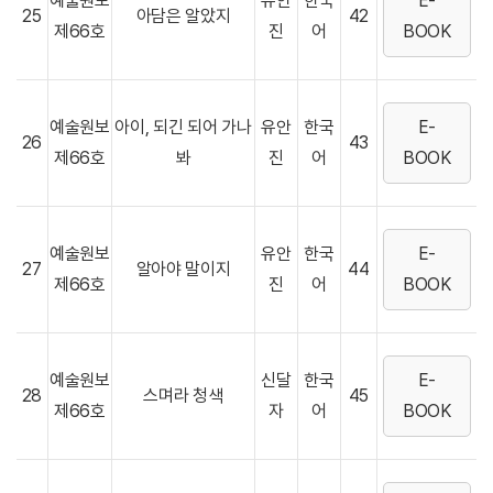
예술원보
유안
한국
E-
25
아담은 알았지
42
제66호
진
어
BOOK
예술원보
아이, 되긴 되어 가나
유안
한국
E-
26
43
제66호
봐
진
어
BOOK
예술원보
유안
한국
E-
27
알아야 말이지
44
제66호
진
어
BOOK
예술원보
신달
한국
E-
28
스며라 청색
45
제66호
자
어
BOOK