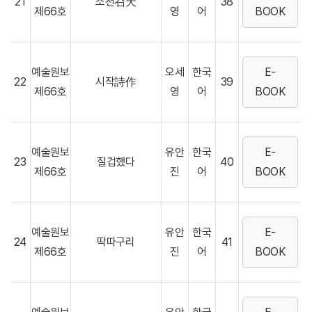
21
소천召天
38
제66호
영
어
BOOK
예술원보
오세
한국
E-
22
시작詩作
39
제66호
영
어
BOOK
예술원보
유안
한국
E-
23
질겁했다
40
제66호
진
어
BOOK
예술원보
유안
한국
E-
24
딱따구리
41
제66호
진
어
BOOK