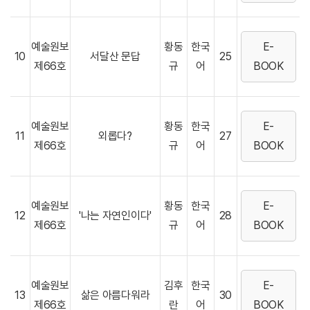
예술원보
황동
한국
E-
10
서달산 문답
25
제66호
규
어
BOOK
예술원보
황동
한국
E-
11
외롭다?
27
제66호
규
어
BOOK
예술원보
황동
한국
E-
12
'나는 자연인이다'
28
제66호
규
어
BOOK
예술원보
김후
한국
E-
13
삶은 아름다워라
30
제66호
란
어
BOOK