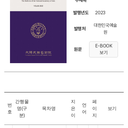
부제목
발행년도
2023
대한민국예술
발행처
원
E-BOOK
원문
보기
간행물
지
페
번
언
명(구
목차명
은
이
보기
호
어
분)
이
지