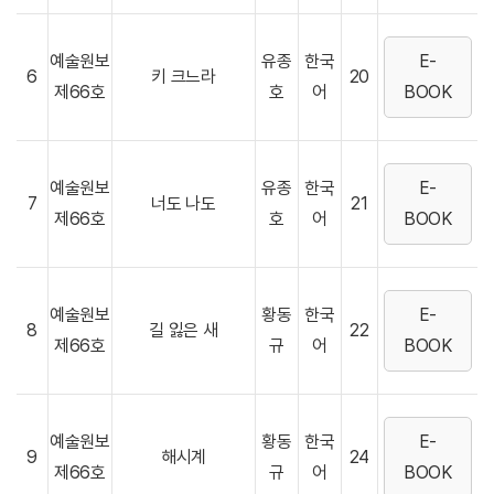
예술원보
유종
한국
E-
6
키 크느라
20
제66호
호
어
BOOK
예술원보
유종
한국
E-
7
너도 나도
21
제66호
호
어
BOOK
예술원보
황동
한국
E-
8
길 잃은 새
22
제66호
규
어
BOOK
예술원보
황동
한국
E-
9
해시계
24
제66호
규
어
BOOK