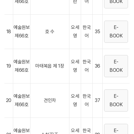
제66호
란
어
BOOK
예술원보
오세
한국
E-
18
호 수
35
제66호
영
어
BOOK
예술원보
오세
한국
E-
19
마태복음 제 1장
36
제66호
영
어
BOOK
예술원보
오세
한국
E-
20
견인차
37
제66호
영
어
BOOK
예술원보
오세
한국
E-