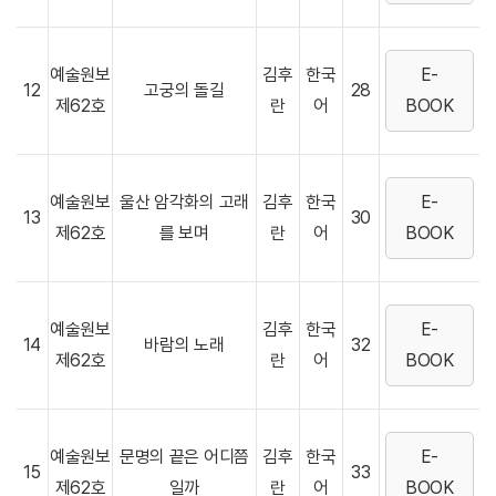
예술원보
김후
한국
E-
12
고궁의 돌길
28
제62호
란
어
BOOK
예술원보
울산 암각화의 고래
김후
한국
E-
13
30
제62호
를 보며
란
어
BOOK
예술원보
김후
한국
E-
14
바람의 노래
32
제62호
란
어
BOOK
예술원보
문명의 끝은 어디쯤
김후
한국
E-
15
33
제62호
일까
란
어
BOOK