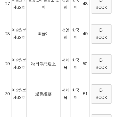
예술원보
설명없이 설명도 없
천양
한국
E-
27
48
제62호
이
희
어
BOOK
예술원보
천양
한국
E-
28
되풀이
49
제62호
희
어
BOOK
예술원보
서세
한국
E-
29
秋日鴻門途上
50
제62호
옥
어
BOOK
예술원보
서세
한국
E-
30
過孫權墓
51
제62호
옥
어
BOOK