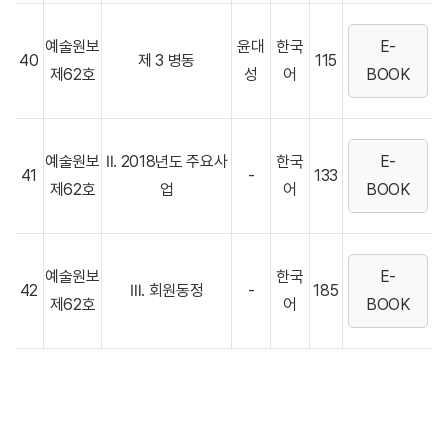
예술원보
윤대
한국
E-
40
제 3 병동
115
제62호
성
어
BOOK
예술원보
Ⅱ. 2018년도 주요사
한국
E-
41
-
133
제62호
업
어
BOOK
예술원보
한국
E-
42
Ⅲ. 회원동정
-
185
제62호
어
BOOK