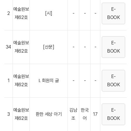
예술원보
E-
2
[시]
-
-
-
제62호
BOOK
예술원보
E-
34
[산문]
-
-
-
제62호
BOOK
예술원보
E-
1
Ⅰ. 회원의 글
-
-
-
제62호
BOOK
예술원보
김남
한국
E-
3
환한 세상 아기
17
제62호
조
어
BOOK