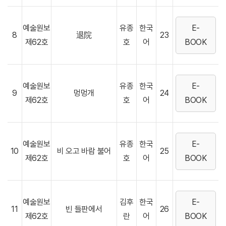
예술원보
유종
한국
E-
8
退院
23
제62호
호
어
BOOK
예술원보
유종
한국
E-
9
멍멍개
24
제62호
호
어
BOOK
예술원보
유종
한국
E-
10
비 오고 바람 불어
25
제62호
호
어
BOOK
예술원보
김후
한국
E-
11
빈 들판에서
26
제62호
란
어
BOOK