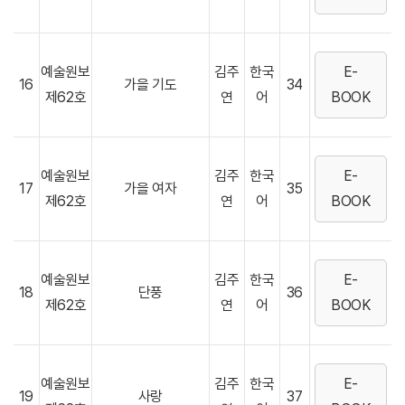
예술원보
김주
한국
E-
16
가을 기도
34
제62호
연
어
BOOK
예술원보
김주
한국
E-
17
가을 여자
35
제62호
연
어
BOOK
예술원보
김주
한국
E-
18
단풍
36
제62호
연
어
BOOK
예술원보
김주
한국
E-
19
사랑
37