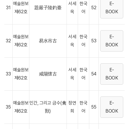
예술원보
서세
한국
E-
31
題嚴子陵釣臺
52
제62호
옥
어
BOOK
예술원보
서세
한국
E-
32
易水吊古
53
제62호
옥
어
BOOK
예술원보
서세
한국
E-
33
咸陽懷古
54
제62호
옥
어
BOOK
예술원보
인간, 그리고 금수(禽
정연
한국
E-
35
55
제62호
獸)
희
어
BOOK