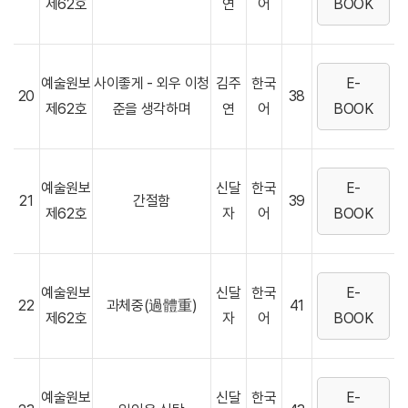
제62호
연
어
BOOK
예술원보
사이좋게 - 외우 이청
김주
한국
E-
20
38
제62호
준을 생각하며
연
어
BOOK
예술원보
신달
한국
E-
21
간절함
39
제62호
자
어
BOOK
예술원보
신달
한국
E-
22
과체중(過體重)
41
제62호
자
어
BOOK
예술원보
신달
한국
E-