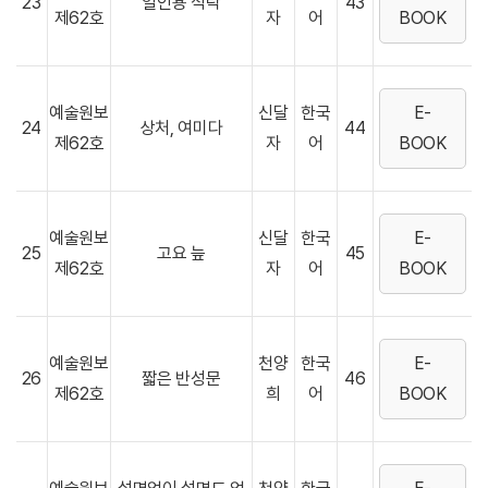
23
일인용 식탁
43
제62호
자
어
BOOK
예술원보
신달
한국
E-
24
상처, 여미다
44
제62호
자
어
BOOK
예술원보
신달
한국
E-
25
고요 늪
45
제62호
자
어
BOOK
예술원보
천양
한국
E-
26
짧은 반성문
46
제62호
희
어
BOOK