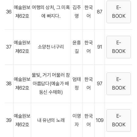
예술원보
여행의 상처, 그 미혹
김주
한국
E-
36
87
제62호
에 빠지다.
영
어
BOOK
예술원보
윤흥
한국
E-
37
소양천 너구리
91
제62호
길
어
BOOK
물빛, 거기 머물러 참
예술원보
엄태
한국
E-
38
아름답다(예술가 배
97
제62호
정
어
BOOK
동신 수채화)
예술원보
이영
한국
E-
39
내 유년의 노래
109
제62호
자
어
BOOK