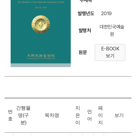
부제목
발행년도
2019
대한민국예술
발행처
원
E-BOOK
원문
보기
간행물
지
페
번
언
명(구
목차명
은
이
보기
호
어
분)
이
지