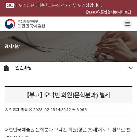
이 누리집은 대한민국 공식 전자정부 누리집입니다.
ENG
통합검색
사이트맵
공지사항
열린마당
HOME
【부고】 오탁번 회원(문학분과) 별세
진흥과-미술
2023-02-15 14:30:12
6,065
대한민국예술원 문학분과 오탁번 회원
향년
세
께서 노환으로 별
(
79
)