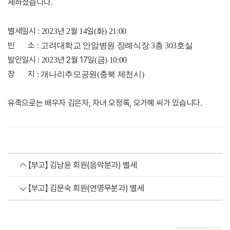
세하셨습니다
.
별세일시
년
월
일
: 2023
2
14
(화
) 21:00
빈 소
: 고려대학교 안암병원 장례식장 3층 303호실
발인일시
년 2월 17일
: 2023
(금
) 10:00
장 지
: 개나리추모공원(충북 제천시)
유족으로는 배우자 김은자, 자녀 오정록, 오가혜 씨가 있습니다
.
【부고】 김남윤 회원(음악분과) 별세
【부고】 김문숙 회원(연영무분과) 별세