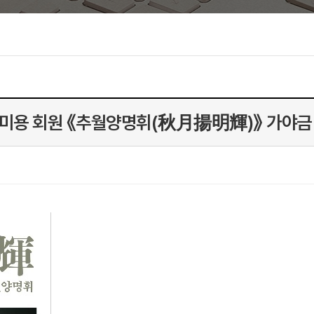
미용 회원 《추월양명휘(秋月揚明輝)》 가야금