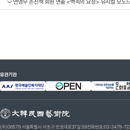
연영무 손진책 회원 연출 <벽속의 요정> 뮤지컬 모노
유관기관
(우)06579 서울특별시 서초구 반포대로37길 59
전화번호:02-3479-72