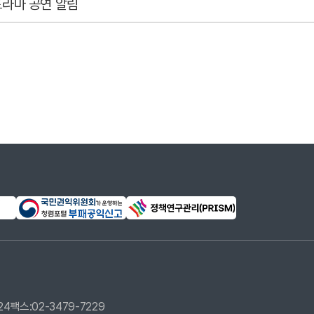
드라마 공연 알림
24
팩스:02-3479-7229