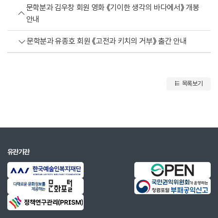
문학분과 김우창 회원 영화 《기이한 생각의 바다에서》 개봉
안내
문학분과 유종호 회원 《고전과 키치의 거부》 출간 안내
목록보기
유관기관